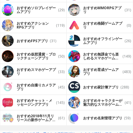
（FPS・TPS）アプリ
おすすめソロプレイゲー
おすすめ MMORPGアプ
(29)
(31)
ムアプリ
リ
おすすめアクション
おすすめ格闘ゲームアプ
(119)
(0)
RPGアプリ
リ
おすすめオフラインゲー
おすすめFPSアプリ
(31)
(26)
ムアプリ
おすすめ仮想通貨・ブロ
おすすめ無課金でも楽
(50)
(149)
ックチェーンアプリ
しめるスマホゲームア
プリ
おすすめスマホゲーアプ
おすすめ育成ゲームア
(33)
(483)
リ
プリ
おすすめ自撮りカメラア
(45)
おすすめ家計簿アプリ
(288)
プリ
おすすめチャット・メ
おすすめキャラクターが
(145)
(41)
ッセージングアプリ
魅力的なスマホゲームア
プリ
おすすめ2018年11月リ
(61)
おすすめ名刺管理アプリ
(59)
リースの新作ゲームアプ
リ