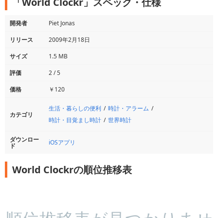
「World Clockr」スペック・仕様
開発者
Piet Jonas
リリース
2009年2月18日
サイズ
1.5 MB
評価
2 / 5
価格
￥120
生活・暮らしの便利
時計・アラーム
カテゴリ
時計・目覚まし時計
世界時計
ダウンロー
iOSアプリ
ド
World Clockrの順位推移表