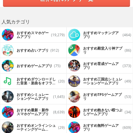
人気カテゴリ
おすすめスマホゲー
おすすめマッチングア
(19,279)
(464)
ムアプリ
プリ
おすすめ殿堂入り神アプ
おすすめ占いアプリ
(912)
(86)
リ
おすすめ育成ゲームア
おすすめゲームアプリ
(75)
(373)
プリ
おすすめダウンロードし
おすすめ三国志シミュレ
(20)
(49)
た音楽・楽曲をオフライ
ーションゲームアプリ
ンで再生するアプリ
おすすめシミュレー
おすすめTPSゲームアプ
(1,645)
(53)
ションゲームアプリ
リ
おすすめ最新・新作
おすすめ飽きない暇つぶ
(8,639)
(34)
スマホゲームアプリ
しゲームアプリ
おすすめオンラインシュ
おすすめ無料ゲームア
(29)
(609)
ーティングゲーム
プリ