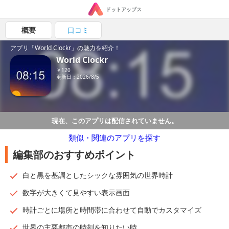
ドットアップス
概要
口コミ
アプリ「World Clockr」の魅力を紹介！
World Clockr
￥120
更新日：2026/8/5
現在、このアプリは配信されていません。
類似・関連のアプリを探す
編集部のおすすめポイント
白と黒を基調としたシックな雰囲気の世界時計
数字が大きくて見やすい表示画面
時計ごとに場所と時間帯に合わせて自動でカスタマイズ
世界の主要都市の時刻を知りたい時