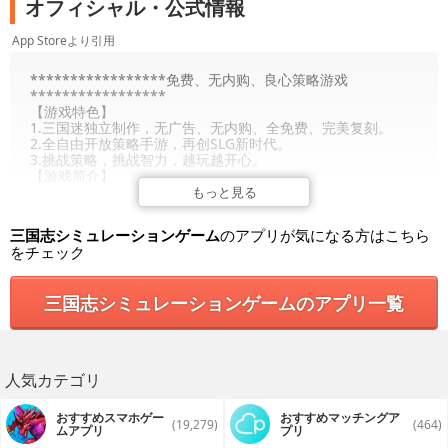
オフィシャル・公式情報
App Storeより引用
*****************免费、无内购、良心策略游戏
*****************
【游戏特色】
1.三国迷独立制作，无广告、无内购、全免费、完美复刻。
2.全自由开放策略手游，再创SLG新时代。
3.挑战策略，挑战智力，越玩越开心。
【游戏简介】
该作以公元2～3世纪中国的魏、蜀、吴三国时代为背景，展开
もっと見る
战场地图，玩家需要在一个接一个出现的战场上达成规定的胜
利条件。《曹操传》前半部分较忠于历史，比如镇压黄巾军、
三国志シミュレーションゲーム
のアプリが気になる方はこちら
群雄讨伐董卓、灭吕布、剿袁术、战官渡、鏖兵赤壁、争夺汉
をチェック
中等。后半部则可根据玩家在游戏中所选择的选项，改变曹操
的结局。游戏中有两条不同的路线：一是按历史正统路线，等
到刘备兵败后乘虚而进军蜀吴，最终统一全国；另一个是幻想
三国志シミュレーションゲームのアプリ一覧
神话路线，孔明受魔王控制，暗算刘备、联东吴战曹操，最后
曹操获胜，统一全国。在神话结局中，玩家可以得到名震三国
的猛将——关羽。其实再进行严格区分的话，在正统结局中还
能再区分出“统一——称帝”和“统一——不称帝”两种。在游戏
中，曹操的活动涵盖了汉末和三国初建时期。所有的着名人物
人気カテゴリ
都将登场：董卓、袁绍、袁术、吕布、刘备三兄弟、诸葛亮、
赵云、孙坚、孙策、孙权等在曹操称霸全国的道路上与之一决
雌雄的人物。而曹操手下也是人才济济：夏侯惇、夏侯渊兄
おすすめスマホゲー
おすすめマッチングア
(19,279)
(464)
弟、荀彧、荀攸叔侄、司马懿、郭嘉、许褚、典韦等。
ムアプリ
プリ