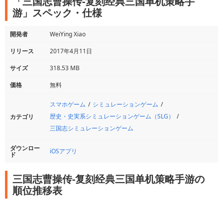
「三国志曹操传-复刻经典三国单机策略手
游」スペック・仕様
開発者
WeiYing Xiao
リリース
2017年4月11日
サイズ
318.53 MB
価格
無料
スマホゲーム
シミュレーションゲーム
歴史・史実系シミュレーションゲーム（SLG）
カテゴリ
三国志シミュレーションゲーム
ダウンロー
iOSアプリ
ド
三国志曹操传-复刻经典三国单机策略手游の
順位推移表