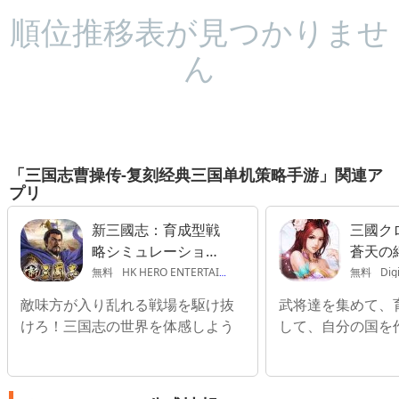
順位推移表が見つかりませ
ん
「三国志曹操传-复刻经典三国单机策略手游」関連ア
プリ
新三國志：育成型戦
三國ク
略シミュレーション
蒼天の
ゲーム
無料
HK HERO ENTERTAINMENT CO., LIMITED
無料
Digi
敵味方が入り乱れる戦場を駆け抜
武将達を集めて、
けろ！三国志の世界を体感しよう
して、自分の国を