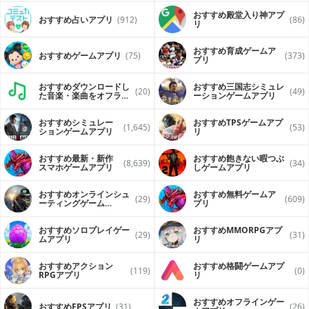
おすすめ殿堂入り神アプ
おすすめ占いアプリ
(912)
(86)
リ
おすすめ育成ゲームア
おすすめゲームアプリ
(75)
(373)
プリ
おすすめダウンロードし
おすすめ三国志シミュレ
(20)
(49)
た音楽・楽曲をオフライ
ーションゲームアプリ
ンで再生するアプリ
おすすめシミュレー
おすすめTPSゲームアプ
(1,645)
(53)
ションゲームアプリ
リ
おすすめ最新・新作
おすすめ飽きない暇つぶ
(8,639)
(34)
スマホゲームアプリ
しゲームアプリ
おすすめオンラインシュ
おすすめ無料ゲームア
(29)
(609)
ーティングゲーム
プリ
（FPS・TPS）アプリ
おすすめソロプレイゲー
おすすめ MMORPGアプ
(29)
(31)
ムアプリ
リ
おすすめアクション
おすすめ格闘ゲームアプ
(119)
(0)
RPGアプリ
リ
おすすめオフラインゲー
おすすめFPSアプリ
(31)
(26)