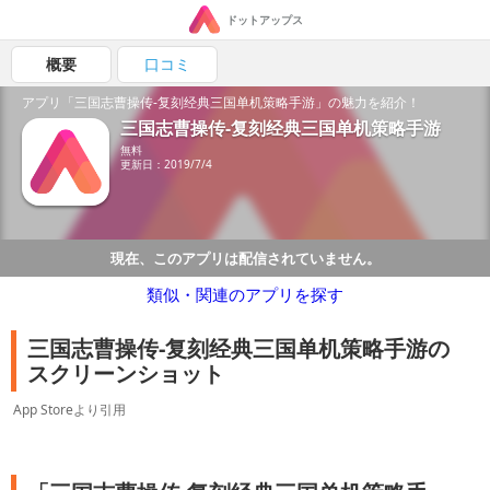
ドットアップス
概要
口コミ
アプリ「三国志曹操传-复刻经典三国单机策略手游」の魅力を紹介！
三国志曹操传-复刻经典三国单机策略手游
無料
更新日：2019/7/4
現在、このアプリは配信されていません。
類似・関連のアプリを探す
三国志曹操传-复刻经典三国单机策略手游の
スクリーンショット
App Storeより引用