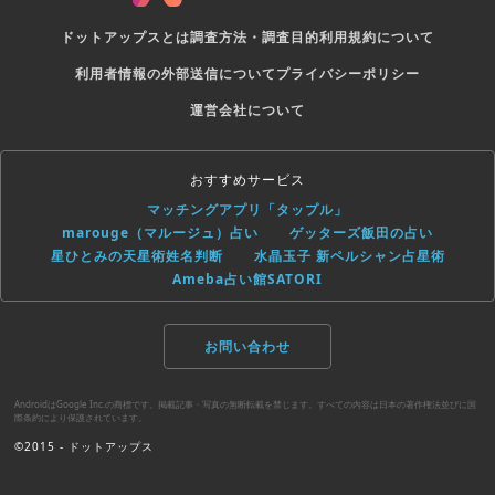
ドットアップスとは
調査方法・調査目的
利用規約について
利用者情報の外部送信について
プライバシーポリシー
運営会社について
おすすめサービス
マッチングアプリ「タップル」
marouge（マルージュ）占い
ゲッターズ飯田の占い
星ひとみの天星術姓名判断
水晶玉子 新ペルシャン占星術
Ameba占い館SATORI
お問い合わせ
AndroidはGoogle Inc.の商標です。掲載記事・写真の無断転載を禁じます。すべての内容は日本の著作権法並びに国
際条約により保護されています。
©2015 - ドットアップス