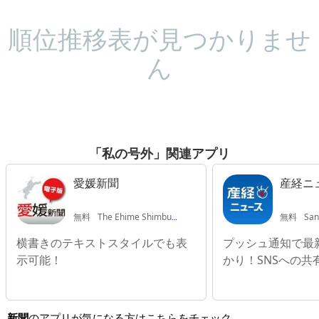
順位推移表が見つかりませ
ん
「私の号外」関連アプリ
愛媛新聞
産経ニ
無料
The Ehime Shimbun Co,Ltd.
無料
San
横書きのテキストスタイルでも表
プッシュ通知で最
示可能！
かり！SNSへの共
新聞
のアプリが気になる方はこちらをチェック