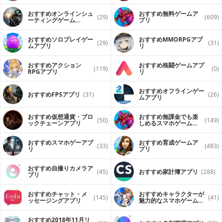
おすすめオンラインシュ
おすすめ無料ゲームア
(29)
(609)
ーティングゲーム
プリ
（FPS・TPS）アプリ
おすすめソロプレイゲー
おすすめ MMORPGアプ
(29)
(31)
ムアプリ
リ
おすすめアクション
おすすめ格闘ゲームアプ
(119)
(0)
RPGアプリ
リ
おすすめオフラインゲー
おすすめFPSアプリ
(31)
(26)
ムアプリ
おすすめ仮想通貨・ブロ
おすすめ無課金でも楽
(50)
(149)
ックチェーンアプリ
しめるスマホゲームア
プリ
おすすめスマホゲーアプ
おすすめ育成ゲームア
(33)
(483)
リ
プリ
おすすめ自撮りカメラア
(45)
おすすめ家計簿アプリ
(288)
プリ
おすすめチャット・メ
おすすめキャラクターが
(145)
(41)
ッセージングアプリ
魅力的なスマホゲームア
プリ
おすすめ2018年11月リ