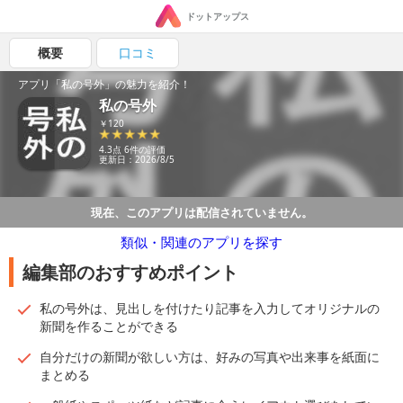
ドットアップス
概要
口コミ
アプリ「私の号外」の魅力を紹介！
私の号外
￥120
4.3点 6件の評価
更新日：2026/8/5
現在、このアプリは配信されていません。
類似・関連のアプリを探す
編集部のおすすめポイント
私の号外は、見出しを付けたり記事を入力してオリジナルの
新聞を作ることができる
自分だけの新聞が欲しい方は、好みの写真や出来事を紙面に
まとめる