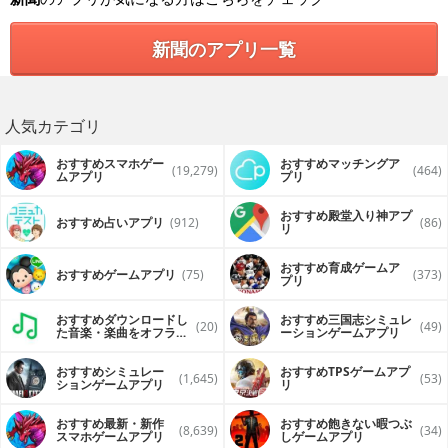
新聞のアプリ一覧
人気カテゴリ
おすすめスマホゲー
おすすめマッチングア
(19,279)
(464)
ムアプリ
プリ
おすすめ殿堂入り神アプ
おすすめ占いアプリ
(912)
(86)
リ
おすすめ育成ゲームア
おすすめゲームアプリ
(75)
(373)
プリ
おすすめダウンロードし
おすすめ三国志シミュレ
(20)
(49)
た音楽・楽曲をオフライ
ーションゲームアプリ
ンで再生するアプリ
おすすめシミュレー
おすすめTPSゲームアプ
(1,645)
(53)
ションゲームアプリ
リ
おすすめ最新・新作
おすすめ飽きない暇つぶ
(8,639)
(34)
スマホゲームアプリ
しゲームアプリ