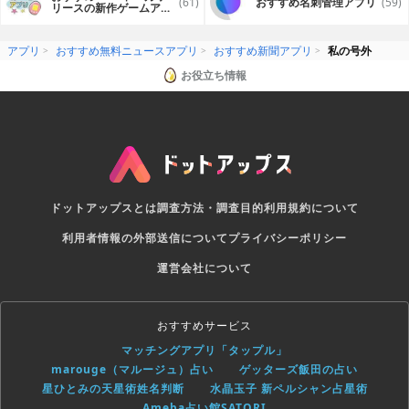
(61)
おすすめ名刺管理アプリ
(59)
リースの新作ゲームアプ
リ
アプリ
おすすめ無料ニュースアプリ
おすすめ新聞アプリ
私の号外
お役立ち情報
ドットアップスとは
調査方法・調査目的
利用規約について
利用者情報の外部送信について
プライバシーポリシー
運営会社について
おすすめサービス
マッチングアプリ「タップル」
marouge（マルージュ）占い
ゲッターズ飯田の占い
星ひとみの天星術姓名判断
水晶玉子 新ペルシャン占星術
Ameba占い館SATORI