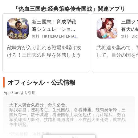
「热血三国志:经典策略传奇国战」関連アプリ
新三國志：育成型戦
三國ク
略シミュレーション
蒼天の
ゲーム
無料
HK HERO ENTERTAINMENT CO., LIMITED
無料
Digi
敵味方が入り乱れる戦場を駆け抜
武将達を集めて、
けろ！三国志の世界を体感しよう
して、自分の国を
オフィシャル・公式情報
App Storeより引用
天下大势合久必分，分久必合。
顺我者昌，逆我者亡。生死国战，各看神通。魏蜀吴争锋，三
国只存一。数千城池，看全国领土动荡起伏；万计精兵，数百
军英雄挥刀舞剑。狭路相逢勇者胜，不在烈火里死去，就在战
争中崛起。
“运筹帷幄，决胜千里”