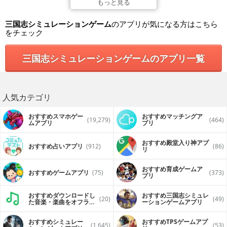
经略九州，剑指天下。从个人军事策略、内政发展、资源分
もっと見る
配，到国家角度统揽全局，联合纵横、远交近攻，谁能登顶三
国最强谋士？卧龙、周瑜、郭嘉，还是穿越的你？
三国志シミュレーションゲーム
のアプリが気になる方はこちら
をチェック
“良臣武将，乱世枭雄”
烽火国战，无双上将！骑兵营前锋，步兵营中军，环环相扣，
兵种互克对抗！勇将如云，精兵如沙，排兵布阵，你就是最高
三国志シミュレーションゲームのアプリ一覧
统帅！
人気カテゴリ
おすすめスマホゲー
おすすめマッチングア
(19,279)
(464)
ムアプリ
プリ
おすすめ殿堂入り神アプ
おすすめ占いアプリ
(912)
(86)
リ
おすすめ育成ゲームア
おすすめゲームアプリ
(75)
(373)
プリ
おすすめダウンロードし
おすすめ三国志シミュレ
(20)
(49)
た音楽・楽曲をオフライ
ーションゲームアプリ
ンで再生するアプリ
おすすめシミュレー
おすすめTPSゲームアプ
(1,645)
(53)