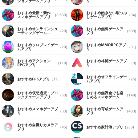
ションゲームアプリ
リ
おすすめ最新・新作
おすすめ飽きない暇つぶ
(8,639)
(34)
スマホゲームアプリ
しゲームアプリ
おすすめオンラインシュ
おすすめ無料ゲームア
(29)
(609)
ーティングゲーム
プリ
（FPS・TPS）アプリ
おすすめソロプレイゲー
おすすめ MMORPGアプ
(29)
(31)
ムアプリ
リ
おすすめアクション
おすすめ格闘ゲームアプ
(119)
(0)
RPGアプリ
リ
おすすめオフラインゲー
おすすめFPSアプリ
(31)
(26)
ムアプリ
おすすめ仮想通貨・ブロ
おすすめ無課金でも楽
(50)
(149)
ックチェーンアプリ
しめるスマホゲームア
プリ
おすすめスマホゲーアプ
おすすめ育成ゲームア
(33)
(483)
リ
プリ
おすすめ自撮りカメラア
(45)
おすすめ家計簿アプリ
(288)
プリ