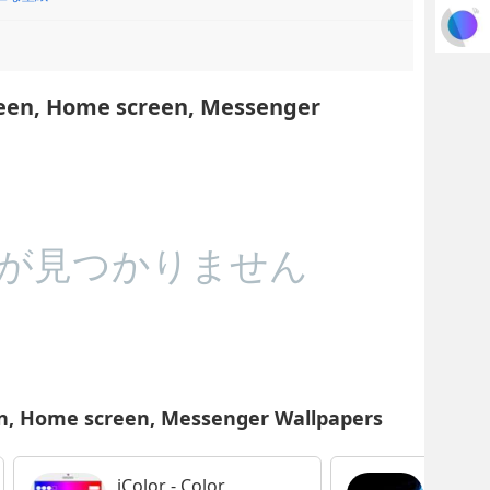
creen, Home screen, Messenger
が見つかりません
en, Home screen, Messenger Wallpapers
iColor - Color
ネオン