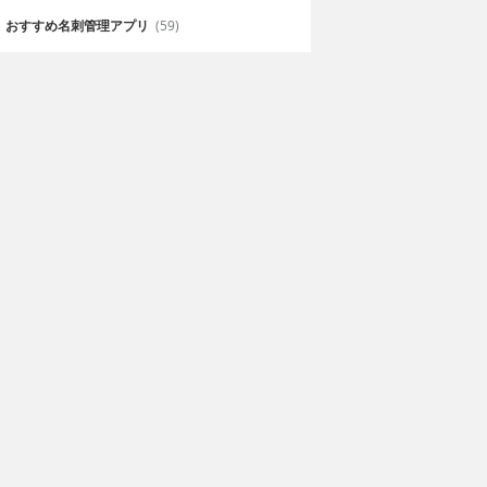
おすすめ名刺管理アプリ
(59)
の壁紙
Everpix - 背景、壁紙