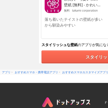
壁紙 [無料] - かわい
い待ち受けで楽しも
無料
takami corporation
う！
落ち着いたテイストの壁紙が多い
から馴染みやすい
スタイリッシュな壁紙
のアプリが気にな
スタイリッ
アプリ
おすすめスマホ・携帯電話アプリ
おすすめスマホカスタマイズアプ
ド