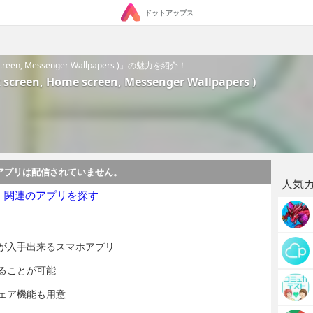
ドットアップス
e screen, Messenger Wallpapers )」の魅力を紹介！
k screen, Home screen, Messenger Wallpapers )
アプリは配信されていません。
人気
・関連のアプリを探す
が入手出来るスマホアプリ
ることが可能
ェア機能も用意