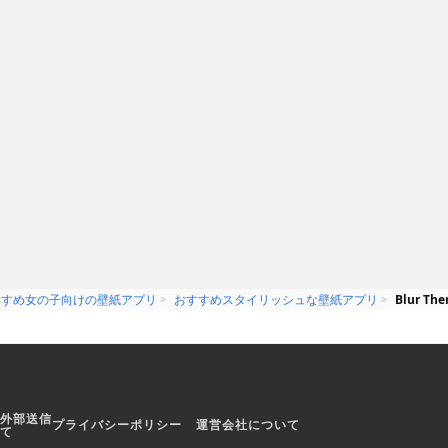
や画像
ppVision Ltd
無料
Robert Snopov
すすめ女の子向けの壁紙アプリ
おすすめスタイリッシュな壁紙アプリ
Blur The
外部送信
プライバシーポリシー
運営会社について
て