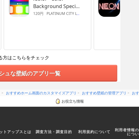
Background Special
Effects For Your
120円
PLATINUM CITY LLC
240円
A
Homescreen
Wallpaper
る方はこちらをチェック
シュな壁紙のアプリ一覧
リ
おすすめホーム画面のカスタマイズアプリ
おすすめ壁紙の管理アプリ
お
お役立ち情報
利用者情報の
ットアップスとは
調査方法・調査目的
利用規約について
につい