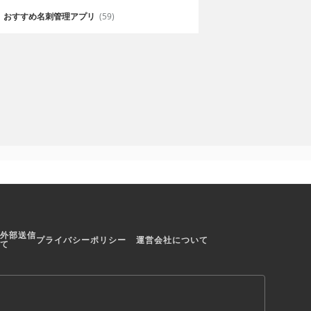
ターを武器やド
多くの武器と多彩なミッションで
させることが出
飽きずにプレイできる
おすすめ名刺管理アプリ
(59)
外部送信
プライバシーポリシー
運営会社について
て