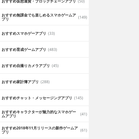
おすすめ仮想通貨・ブロックチェーンアプリ
(50)
おすすめ無課金でも楽しめるスマホゲームア
(149)
プリ
おすすめスマホゲーアプリ
(33)
おすすめ育成ゲームアプリ
(483)
おすすめ自撮りカメラアプリ
(45)
おすすめ家計簿アプリ
(288)
おすすめチャット・メッセージングアプリ
(145)
おすすめキャラクターが魅力的なスマホゲー
スイーツ
スナイパー３Dアサ
(41)
ムアプリ
シン：楽しい射撃ゲ
ーム Sniper 3D
o Online Entertainment, INC.
無料
Fun Games For Free
おすすめ2018年11月リリースの新作ゲームア
(61)
プリ