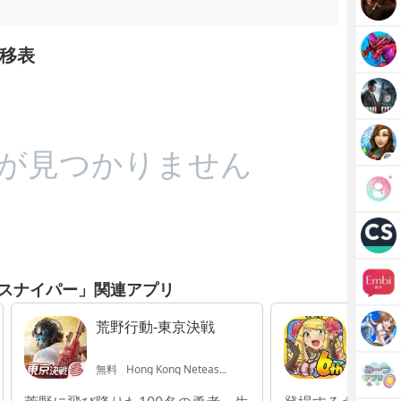
移表
が見つかりません
スナイパー」関連アプリ
荒野行動-東京決戦
ケリ姫
無料
Hong Kong Netease Interactive Entertainment Limited
無料
GungH