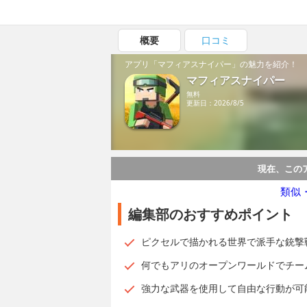
概要
口コミ
アプリ「マフィアスナイパー」の魅力を紹介！
マフィアスナイパー
無料
更新日：2026/8/5
現在、この
類似
編集部のおすすめポイント
ピクセルで描かれる世界で派手な銃撃
何でもアリのオープンワールドでチー
強力な武器を使用して自由な行動が可