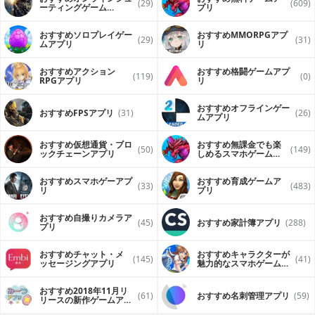
(29)
(609)
ーティングゲーム
プリ
（FPS・TPS）アプリ
おすすめソロプレイゲー
おすすめ MMORPGアプ
(29)
(31)
ムアプリ
リ
おすすめアクション
おすすめ格闘ゲームアプ
(119)
(0)
RPGアプリ
リ
おすすめオフラインゲー
おすすめFPSアプリ
(31)
(26)
ムアプリ
おすすめ仮想通貨・ブロ
おすすめ無課金でも楽
(50)
(149)
ックチェーンアプリ
しめるスマホゲームア
プリ
おすすめスマホゲーアプ
おすすめ育成ゲームア
(33)
(483)
リ
プリ
おすすめ自撮りカメラア
(45)
おすすめ家計簿アプリ
(288)
プリ
おすすめチャット・メ
おすすめキャラクターが
(145)
(41)
ッセージングアプリ
魅力的なスマホゲームア
プリ
おすすめ2018年11月リ
(61)
おすすめ名刺管理アプリ
(59)
リースの新作ゲームアプ
リ