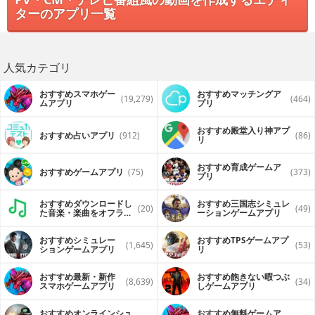
ターのアプリ一覧
人気カテゴリ
おすすめスマホゲー
おすすめマッチングア
(19,279)
(464)
ムアプリ
プリ
おすすめ殿堂入り神アプ
おすすめ占いアプリ
(912)
(86)
リ
おすすめ育成ゲームア
おすすめゲームアプリ
(75)
(373)
プリ
おすすめダウンロードし
おすすめ三国志シミュレ
(20)
(49)
た音楽・楽曲をオフライ
ーションゲームアプリ
ンで再生するアプリ
おすすめシミュレー
おすすめTPSゲームアプ
(1,645)
(53)
ションゲームアプリ
リ
おすすめ最新・新作
おすすめ飽きない暇つぶ
(8,639)
(34)
スマホゲームアプリ
しゲームアプリ
おすすめオンラインシュ
おすすめ無料ゲームア