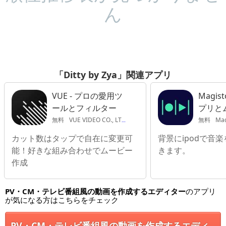
ん
「Ditty by Zya」関連アプリ
VUE - プロの愛用ツ
Magis
ールとフィルター
プリと
カー
無料
VUE VIDEO CO., LTD.
無料
Mag
カット数はタップで自在に変更可
背景にipodで音
能！好きな組み合わせでムービー
きます。
作成
PV・CM・テレビ番組風の動画を作成するエディター
のアプリ
が気になる方はこちらをチェック
PV・CM・テレビ番組風の動画を作成するエディ