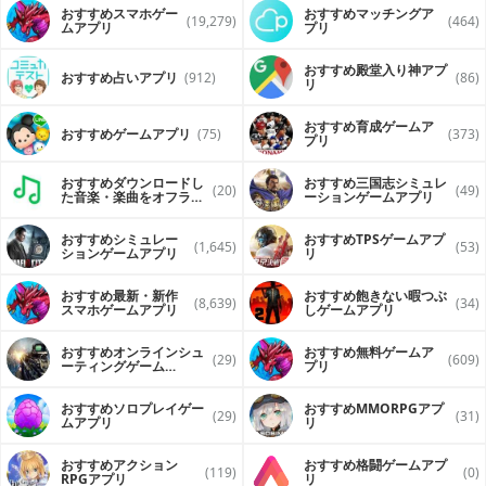
おすすめスマホゲー
おすすめマッチングア
(19,279)
(464)
ムアプリ
プリ
おすすめ殿堂入り神アプ
おすすめ占いアプリ
(912)
(86)
リ
おすすめ育成ゲームア
おすすめゲームアプリ
(75)
(373)
プリ
おすすめダウンロードし
おすすめ三国志シミュレ
(20)
(49)
た音楽・楽曲をオフライ
ーションゲームアプリ
ンで再生するアプリ
おすすめシミュレー
おすすめTPSゲームアプ
(1,645)
(53)
ションゲームアプリ
リ
おすすめ最新・新作
おすすめ飽きない暇つぶ
(8,639)
(34)
スマホゲームアプリ
しゲームアプリ
おすすめオンラインシュ
おすすめ無料ゲームア
(29)
(609)
ーティングゲーム
プリ
（FPS・TPS）アプリ
おすすめソロプレイゲー
おすすめ MMORPGアプ
(29)
(31)
ムアプリ
リ
おすすめアクション
おすすめ格闘ゲームアプ
(119)
(0)
RPGアプリ
リ