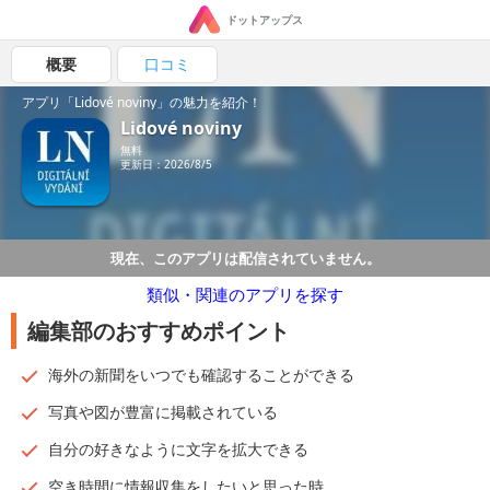
ドットアップス
概要
口コミ
アプリ「Lidové noviny」の魅力を紹介！
Lidové noviny
無料
更新日：2026/8/5
現在、このアプリは配信されていません。
類似・関連のアプリを探す
編集部のおすすめポイント
海外の新聞をいつでも確認することができる
写真や図が豊富に掲載されている
自分の好きなように文字を拡大できる
空き時間に情報収集をしたいと思った時