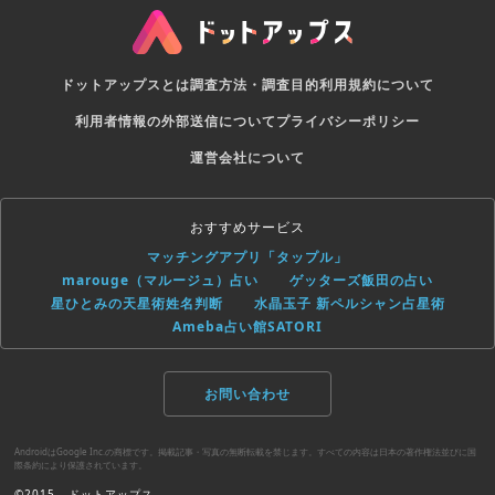
ドットアップスとは
調査方法・調査目的
利用規約について
利用者情報の外部送信について
プライバシーポリシー
運営会社について
おすすめサービス
マッチングアプリ「タップル」
marouge（マルージュ）占い
ゲッターズ飯田の占い
星ひとみの天星術姓名判断
水晶玉子 新ペルシャン占星術
Ameba占い館SATORI
お問い合わせ
AndroidはGoogle Inc.の商標です。掲載記事・写真の無断転載を禁じます。すべての内容は日本の著作権法並びに国
際条約により保護されています。
©2015 - ドットアップス