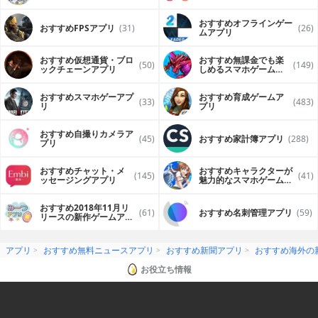
おすすめオフラインゲー
おすすめFPSアプリ
(31)
(26)
ムアプリ
おすすめ仮想通貨・ブロ
おすすめ無課金でも楽
(50)
(149)
ックチェーンアプリ
しめるスマホゲームア
プリ
おすすめスマホゲーアプ
おすすめ育成ゲームア
(33)
(483)
リ
プリ
おすすめ自撮りカメラア
(45)
おすすめ家計簿アプリ
(288)
プリ
おすすめチャット・メ
おすすめキャラクターが
(145)
(41)
ッセージングアプリ
魅力的なスマホゲームア
プリ
おすすめ2018年11月リ
(61)
おすすめ名刺管理アプリ
(59)
リースの新作ゲームアプ
リ
アプリ
おすすめ無料ニュースアプリ
おすすめ新聞アプリ
おすすめ海外の
お役立ち情報