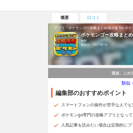
概要
口コミ
アプリ「ポケモンゴー攻略まとめ掲示板 for ポ
ポケモンゴー攻略まとめ掲
無料
更新日：2021/6/16
現在、この
類似
編集部のおすすめポイント
スマートフォンの操作が苦手な人でも
ポケモンgo専門の攻略アプリとなっ
人気記事を読みたい場合は定期的にプ