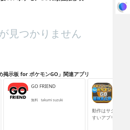
が見つかりません
掲示板 for ポケモンGO」関連アプリ
GO FRIEND
攻略ニ
for 
無料
takumi suzuki
無料
Yuk
動作はサクサク快
すいアプリ