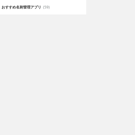
おすすめ名刺管理アプリ
(59)
ュースまとめ
みんポケ
ポケモンGO
i Kato
無料
08 LLC
適でとても見や
ポケモンGOで上手なフィールドプ
レイヤーになる