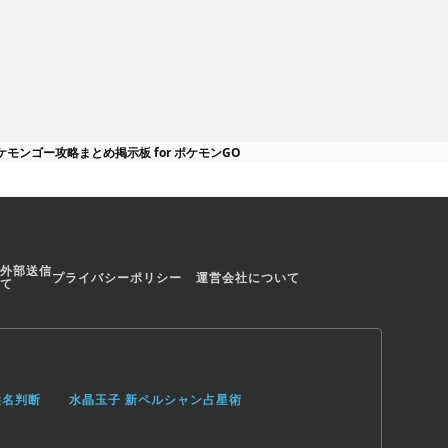
ケモンゴー攻略まとめ掲示板 for ポケモンGO
外部送信
プライバシーポリシー
運営会社について
て
姓名判断
水晶玉子 新ペルシャン占星術