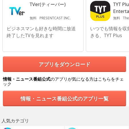
TVer(ティーバー)
TYT Pl
Entert
無料
PRESENTCAST INC.
無料
The
ビジネスマンも好きな時間に放送
いつでも情報を収
終了したTVを見れます
きる、TYT Plus
アプリをダウンロード
情報・ニュース番組公式
のアプリが気になる方はこちらをチェ
ック
情報・ニュース番組公式のアプリ一覧
人気カテゴリ