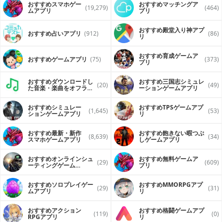
おすすめスマホゲー
おすすめマッチングア
(19,279)
(464)
ムアプリ
プリ
おすすめ殿堂入り神アプ
おすすめ占いアプリ
(912)
(86)
リ
おすすめ育成ゲームア
おすすめゲームアプリ
(75)
(373)
プリ
おすすめダウンロードし
おすすめ三国志シミュレ
(20)
(49)
た音楽・楽曲をオフライ
ーションゲームアプリ
ンで再生するアプリ
おすすめシミュレー
おすすめTPSゲームアプ
(1,645)
(53)
ションゲームアプリ
リ
おすすめ最新・新作
おすすめ飽きない暇つぶ
(8,639)
(34)
スマホゲームアプリ
しゲームアプリ
おすすめオンラインシュ
おすすめ無料ゲームア
(29)
(609)
ーティングゲーム
プリ
（FPS・TPS）アプリ
おすすめソロプレイゲー
おすすめ MMORPGアプ
(29)
(31)
ムアプリ
リ
おすすめアクション
おすすめ格闘ゲームアプ
(119)
(0)
RPGアプリ
リ