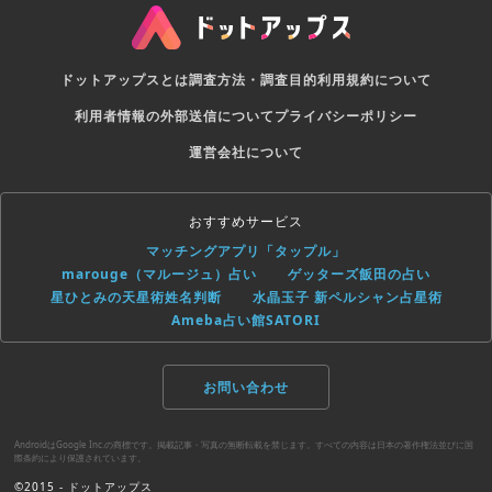
ドットアップスとは
調査方法・調査目的
利用規約について
利用者情報の外部送信について
プライバシーポリシー
運営会社について
おすすめサービス
マッチングアプリ「タップル」
marouge（マルージュ）占い
ゲッターズ飯田の占い
星ひとみの天星術姓名判断
水晶玉子 新ペルシャン占星術
Ameba占い館SATORI
お問い合わせ
AndroidはGoogle Inc.の商標です。掲載記事・写真の無断転載を禁じます。すべての内容は日本の著作権法並びに国
際条約により保護されています。
©2015 - ドットアップス