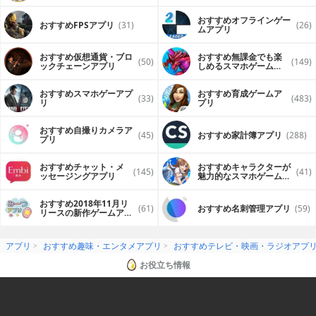
おすすめオフラインゲー
おすすめFPSアプリ
(31)
(26)
ムアプリ
おすすめ仮想通貨・ブロ
おすすめ無課金でも楽
(50)
(149)
ックチェーンアプリ
しめるスマホゲームア
プリ
おすすめスマホゲーアプ
おすすめ育成ゲームア
(33)
(483)
リ
プリ
おすすめ自撮りカメラア
(45)
おすすめ家計簿アプリ
(288)
プリ
おすすめチャット・メ
おすすめキャラクターが
(145)
(41)
ッセージングアプリ
魅力的なスマホゲームア
プリ
おすすめ2018年11月リ
(61)
おすすめ名刺管理アプリ
(59)
リースの新作ゲームアプ
リ
アプリ
おすすめ趣味・エンタメアプリ
おすすめテレビ・映画・ラジオアプ
お役立ち情報