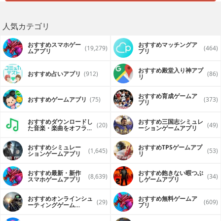
人気カテゴリ
おすすめスマホゲー
おすすめマッチングア
(19,279)
(464)
ムアプリ
プリ
おすすめ殿堂入り神アプ
おすすめ占いアプリ
(912)
(86)
リ
おすすめ育成ゲームア
おすすめゲームアプリ
(75)
(373)
プリ
おすすめダウンロードし
おすすめ三国志シミュレ
(20)
(49)
た音楽・楽曲をオフライ
ーションゲームアプリ
ンで再生するアプリ
おすすめシミュレー
おすすめTPSゲームアプ
(1,645)
(53)
ションゲームアプリ
リ
おすすめ最新・新作
おすすめ飽きない暇つぶ
(8,639)
(34)
スマホゲームアプリ
しゲームアプリ
おすすめオンラインシュ
おすすめ無料ゲームア
(29)
(609)
ーティングゲーム
プリ
（FPS・TPS）アプリ