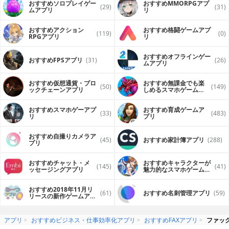
おすすめソロプレイゲー
おすすめ MMORPGアプ
(29)
(31)
ムアプリ
リ
おすすめアクション
おすすめ格闘ゲームアプ
(119)
(0)
RPGアプリ
リ
おすすめオフラインゲー
おすすめFPSアプリ
(31)
(26)
ムアプリ
おすすめ仮想通貨・ブロ
おすすめ無課金でも楽
(50)
(149)
ックチェーンアプリ
しめるスマホゲームア
プリ
おすすめスマホゲーアプ
おすすめ育成ゲームア
(33)
(483)
リ
プリ
おすすめ自撮りカメラア
(45)
おすすめ家計簿アプリ
(288)
プリ
おすすめチャット・メ
おすすめキャラクターが
(145)
(41)
ッセージングアプリ
魅力的なスマホゲームア
プリ
おすすめ2018年11月リ
(61)
おすすめ名刺管理アプリ
(59)
リースの新作ゲームアプ
リ
アプリ
おすすめビジネス・仕事効率化アプリ
おすすめFAXアプリ
ファック