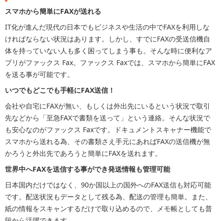
スマホから簡単にFAXが送れる
IT化が進んだ現代の日本でもビジネスや生活の中でFAXを利用しな
ければならない状況はあります。しかし、すでにFAXの受送信機自
体を持っていない人も多く困ってしまう事も。そんな時に便利なア
プリがファックス Fax。ファックス Faxでは、スマホから簡単にFAX
を送る事が可能です。
いつでもどこでも手軽にFAX送信！
会社や自宅にFAXが無い、もしくは外出先にいるという状況で取引
先などから「至急FAXで書類を送って」という連絡。そんな状況で
も安心なのがファックス Faxです。ドキュメントスキャナー機能で
スマホから送れる為、その書類さえ手元にあればFAXの送信機が無
かろうと外出先であろうと簡単にFAXを送れます。
世界中へFAXを送信する事ができ発送情報も管理可能
日本国内だけではなく、90か国以上の国外へのFAX送信も対応可能
です。配送状況もデータとして残る為、配送の管理も簡単。また、
紙の情報をスキャンするだけで取り込めるので、メモ帳としても普
段から活躍できます。