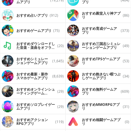
(19,279)
(464)
ムアプリ
プリ
おすすめ殿堂入り神アプ
おすすめ占いアプリ
(912)
(86)
リ
おすすめ育成ゲームア
おすすめゲームアプリ
(75)
(373)
プリ
おすすめダウンロードし
おすすめ三国志シミュレ
(20)
(49)
た音楽・楽曲をオフライ
ーションゲームアプリ
ンで再生するアプリ
おすすめシミュレー
おすすめTPSゲームアプ
(1,645)
(53)
ションゲームアプリ
リ
おすすめ最新・新作
おすすめ飽きない暇つぶ
(8,639)
(34)
スマホゲームアプリ
しゲームアプリ
おすすめオンラインシュ
おすすめ無料ゲームア
(29)
(609)
ーティングゲーム
プリ
（FPS・TPS）アプリ
おすすめソロプレイゲー
おすすめ MMORPGアプ
(29)
(31)
ムアプリ
リ
おすすめアクション
おすすめ格闘ゲームアプ
(119)
(0)
RPGアプリ
リ