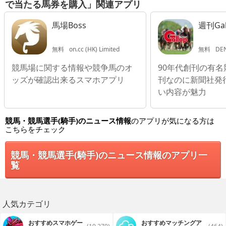
で当たる馬券を購入」関連アプリ
馬場Boss
週刊Gal
無料
on.cc (HK) Limited
無料
DE
競馬場に関する情報や競争馬のオ
90年代創刊の有
ッズが確認出来るスマホアプリ
刊なのに新聞社発
い内容が魅力
競馬・競馬選手(騎手)のニュース情報
のアプリが気になる方は
こちらをチェック
競馬・競馬選手(騎手)のニュース情報のアプリ一
覧
人気カテゴリ
おすすめスマホゲー
おすすめマッチングア