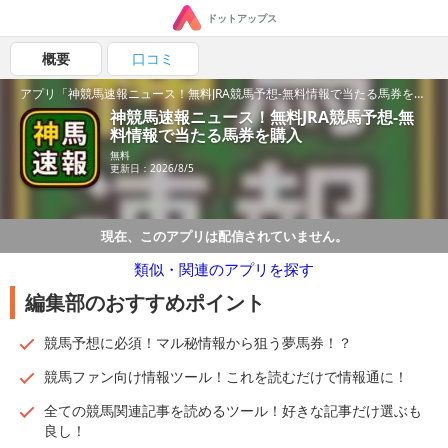
ドットアップス
概要
口コミ
アプリ「神競馬速報ニュース！無料JRA競馬予想-無料情報で当たる馬券を購入」の魅力を紹介！
神競馬速報ニュース！無料JRA競馬予想-無
料情報で当たる馬券を購入
無料
更新日：2026/8/5
現在、このアプリは配信されていません。
類似・関連のアプリを探す
編集部のおすすめポイント
競馬予想に必須！マル秘情報から狙う夢馬券！？
競馬ファン向け情報ツール！これを読むだけで情報通に！
全ての競馬関連記事を読めるツール！好きな記事だけ選ぶも
良し！