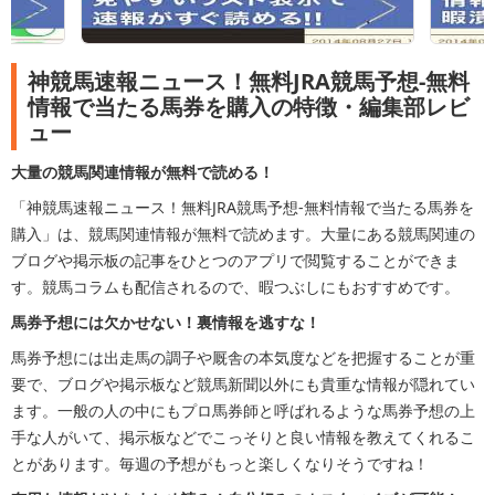
神競馬速報ニュース！無料JRA競馬予想-無料
情報で当たる馬券を購入の特徴・編集部レビ
ュー
大量の競馬関連情報が無料で読める！
「神競馬速報ニュース！無料JRA競馬予想-無料情報で当たる馬券を
購入」は、競馬関連情報が無料で読めます。大量にある競馬関連の
ブログや掲示板の記事をひとつのアプリで閲覧することができま
す。競馬コラムも配信されるので、暇つぶしにもおすすめです。
馬券予想には欠かせない！裏情報を逃すな！
馬券予想には出走馬の調子や厩舎の本気度などを把握することが重
要で、ブログや掲示板など競馬新聞以外にも貴重な情報が隠れてい
ます。一般の人の中にもプロ馬券師と呼ばれるような馬券予想の上
手な人がいて、掲示板などでこっそりと良い情報を教えてくれるこ
とがあります。毎週の予想がもっと楽しくなりそうですね！