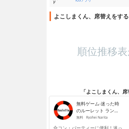
iOSアプリ
ド
よこしまくん、席替えをする
順位推移表
「よこしまくん、席
無料ゲーム-迷った時
のルーレット ランチ
や罰ゲーム抽選
無料
Ryohei Narita
合コン・パーティーに便利！迷っ