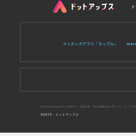
ド
マッチングアプリ「タップル」
ma
AndroidはGoogle Inc.の商標です。掲載記事・写真の無断転載を禁じます。す
©2015 - ドットアップス