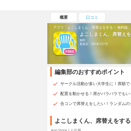
概要
口コミ
アプリ「よこしまくん、席替えをする！ 無料版
よこしまくん、席替えを
無料
更新日：2018/12/19
編集部のおすすめポイント
サークル活動が多い大学生に！席順で
配置を動かせる！席がバラバラでもい
合コンで席替えをしたい！ランダムの
よこしまくん、席替えをする
App Storeより引用