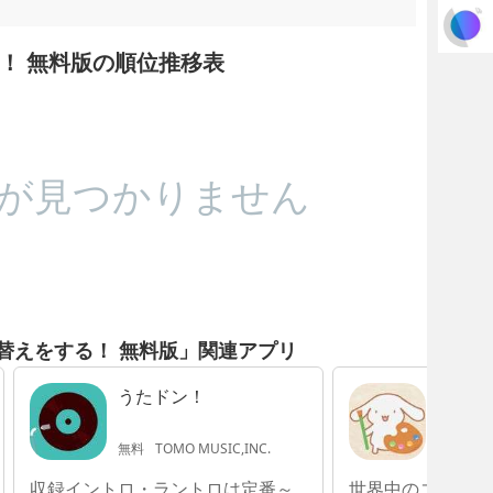
！ 無料版の順位推移表
が見つかりません
替えをする！ 無料版」関連アプリ
うたドン！
お絵か
無料
TOMO MUSIC,INC.
無料
Yo
収録イントロ・ラントロは定番～
世界中のユーザー