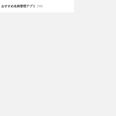
おすすめ名刺管理アプリ
(59)
きバトル
桃太郎電鉄JAPAN+
shifumi Otsuka
無料
Konami Digital Entertainment Co., Ltd.
のイラストギャ
スマートフォンの操作に最適化さ