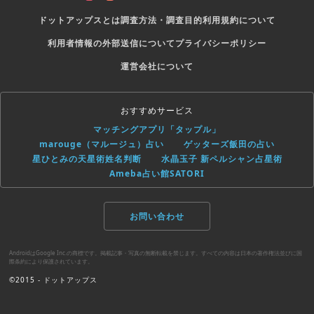
ドットアップスとは
調査方法・調査目的
利用規約について
利用者情報の外部送信について
プライバシーポリシー
運営会社について
おすすめサービス
マッチングアプリ「タップル」
marouge（マルージュ）占い
ゲッターズ飯田の占い
星ひとみの天星術姓名判断
水晶玉子 新ペルシャン占星術
Ameba占い館SATORI
お問い合わせ
AndroidはGoogle Inc.の商標です。掲載記事・写真の無断転載を禁じます。すべての内容は日本の著作権法並びに国
際条約により保護されています。
©2015 - ドットアップス