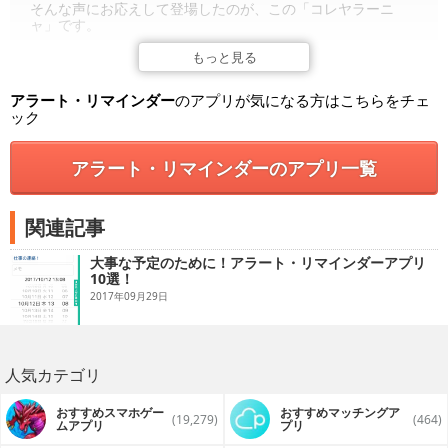
そんな声にお応えして登場したのが、この「コレヤラーニ
ャ」です。
かわいい猫ちゃんたちがあなたのto-doをしっかり管理。
もっと見る
特定時間になると、おなかをすかせてto-doを確認することを
思い出させてくれます。
アラート・リマインダー
のアプリが気になる方はこちらをチェ
ック
今日からあなたも「コレヤラーニャ」で“あ、忘れてた!”を減
らしましょう。
アラート・リマインダーのアプリ一覧
【特徴】
* to-doの開始日時と締め切りを設定できます。
関連記事
* 猫の移動距離で締め切りまでの残り時間がわかります。
大事な予定のために！アラート・リマインダーアプリ
* 選べる猫は3種類、背景も3種類から選べます。用途に応じ
10選！
て使い分けましょう。
2017年09月29日
* 毎日一定時間になると、to-doを確認するように猫がエサを
おねだりします。
* 締め切りまでにto-doが終わらないと……。
人気カテゴリ
* to-doを完了させたらガチャが回せます。新しい猫や背景を
ゲットしよう。
おすすめスマホゲー
おすすめマッチングア
(19,279)
(464)
ムアプリ
プリ