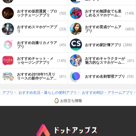
おすすめ仮想通貨・ブロ
おすすめ無課金でも楽
(50)
(149)
ックチェーンアプリ
しめるスマホゲームア
プリ
おすすめスマホゲーアプ
おすすめ育成ゲームア
(33)
(483)
リ
プリ
おすすめ自撮りカメラア
(45)
おすすめ家計簿アプリ
(288)
プリ
おすすめチャット・メ
おすすめキャラクターが
(145)
(41)
ッセージングアプリ
魅力的なスマホゲームア
プリ
おすすめ2018年11月リ
(61)
おすすめ名刺管理アプリ
(59)
リースの新作ゲームアプ
リ
アプリ
おすすめ生活・暮らしの便利アプリ
おすすめ時計・アラームアプリ
お役立ち情報