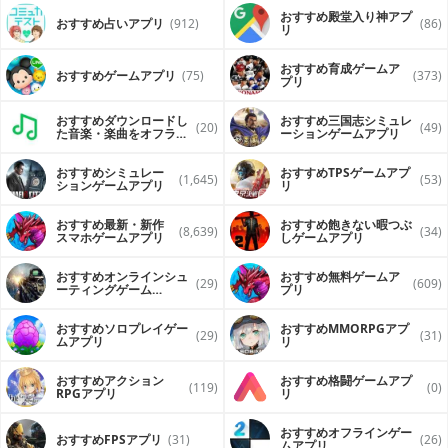
おすすめ殿堂入り神アプ
おすすめ占いアプリ
(912)
(86)
リ
おすすめ育成ゲームア
おすすめゲームアプリ
(75)
(373)
プリ
おすすめダウンロードし
おすすめ三国志シミュレ
(20)
(49)
た音楽・楽曲をオフライ
ーションゲームアプリ
ンで再生するアプリ
おすすめシミュレー
おすすめTPSゲームアプ
(1,645)
(53)
ションゲームアプリ
リ
おすすめ最新・新作
おすすめ飽きない暇つぶ
(8,639)
(34)
スマホゲームアプリ
しゲームアプリ
おすすめオンラインシュ
おすすめ無料ゲームア
(29)
(609)
ーティングゲーム
プリ
（FPS・TPS）アプリ
おすすめソロプレイゲー
おすすめ MMORPGアプ
(29)
(31)
ムアプリ
リ
おすすめアクション
おすすめ格闘ゲームアプ
(119)
(0)
RPGアプリ
リ
おすすめオフラインゲー
おすすめFPSアプリ
(31)
(26)
ムアプリ