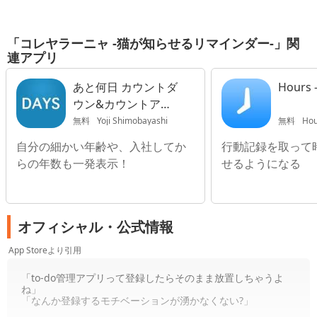
「コレヤラーニャ -猫が知らせるリマインダー-」関
連アプリ
あと何日 カウントダ
Hours
ウン&カウントアッ
プタイマー
無料
Yoji Shimobayashi
無料
Hou
自分の細かい年齢や、入社してか
行動記録を取って
らの年数も一発表示！
せるようになる
オフィシャル・公式情報
App Storeより引用
「to-do管理アプリって登録したらそのまま放置しちゃうよ
ね」
「なんか登録するモチベーションが湧かなくない?」