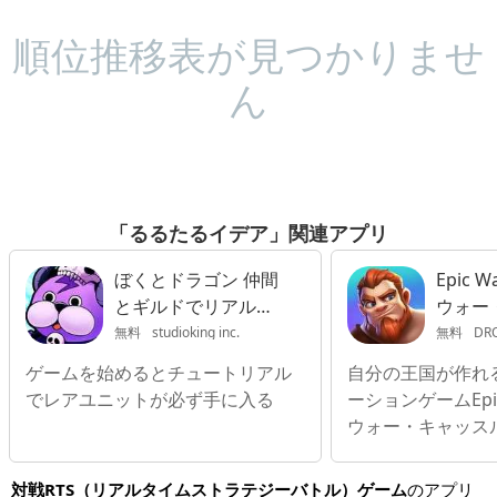
順位推移表が見つかりませ
ん
「るるたるイデア」関連アプリ
ぼくとドラゴン 仲間
Epic 
とギルドでリアルタ
ウォー
イムバトル
同盟
無料
studioking inc.
無料
DRO
ゲームを始めるとチュートリアル
自分の王国が作れ
でレアユニットが必ず手に入る
ーションゲームEpi
ウォー・キャッス
対戦RTS（リアルタイムストラテジーバトル）ゲーム
のアプリ