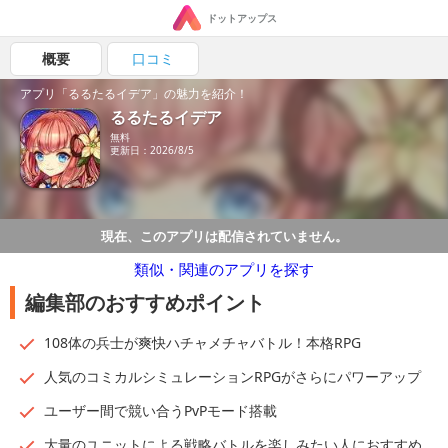
ドットアップス
概要
口コミ
アプリ「るるたるイデア」の魅力を紹介！
るるたるイデア
無料
更新日：2026/8/5
現在、このアプリは配信されていません。
類似・関連のアプリを探す
編集部のおすすめポイント
108体の兵士が爽快ハチャメチャバトル！本格RPG
人気のコミカルシミュレーションRPGがさらにパワーアップ
ユーザー間で競い合うPvPモード搭載
大量のユニットによる戦略バトルを楽しみたい人におすすめ