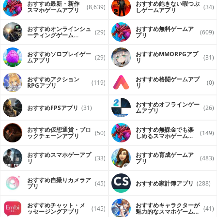
おすすめ最新・新作
おすすめ飽きない暇つぶ
(8,639)
(34)
スマホゲームアプリ
しゲームアプリ
おすすめオンラインシュ
おすすめ無料ゲームア
(29)
(609)
ーティングゲーム
プリ
（FPS・TPS）アプリ
おすすめソロプレイゲー
おすすめ MMORPGアプ
(29)
(31)
ムアプリ
リ
おすすめアクション
おすすめ格闘ゲームアプ
(119)
(0)
RPGアプリ
リ
おすすめオフラインゲー
おすすめFPSアプリ
(31)
(26)
ムアプリ
おすすめ仮想通貨・ブロ
おすすめ無課金でも楽
(50)
(149)
ックチェーンアプリ
しめるスマホゲームア
プリ
おすすめスマホゲーアプ
おすすめ育成ゲームア
(33)
(483)
リ
プリ
おすすめ自撮りカメラア
(45)
おすすめ家計簿アプリ
(288)
プリ
おすすめチャット・メ
おすすめキャラクターが
(145)
(41)
ッセージングアプリ
魅力的なスマホゲームア