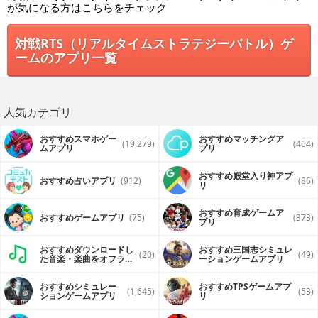
が気になる方はこちらをチェック
対戦RTS（リアルタイムストラテジーバトル）ゲ
ームのアプリ一覧
人気カテゴリ
おすすめスマホゲー
おすすめマッチングア
(19,279)
(464)
ムアプリ
プリ
おすすめ殿堂入り神アプ
おすすめ占いアプリ
(912)
(86)
リ
おすすめ育成ゲームア
おすすめゲームアプリ
(75)
(373)
プリ
おすすめダウンロードし
おすすめ三国志シミュレ
(20)
(49)
た音楽・楽曲をオフライ
ーションゲームアプリ
ンで再生するアプリ
おすすめシミュレー
おすすめTPSゲームアプ
(1,645)
(53)
ションゲームアプリ
リ