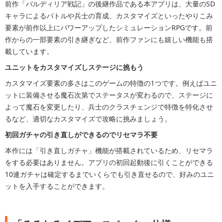
前作「バルディリア戦記」の後継作品である本アプリは、大量のSD
キャラによるバトルや兵士の育成、カスタマイズといったやりこみ
要素が前作以上にパワーアップしたシミュレーションRPGです。前
作からの一部要素の引き継ぎなど、前作ファンにも嬉しい機能も搭
載しています。
ユニットをカスタマイズしステージに挑もう
カスタマイズ要素の多さはこのゲームの特徴の1つです。例えばユニ
ットに装備させる魔石次第でステータスが変わるので、ステージに
よって魔石を変更したり、兵士のクラスチェンジで特徴を特化させ
るなど、適切なカスタマイズで攻略に挑みましょう。
初回ガチャの引き直しができるのでリセマラ不要
本作には「引き直しガチャ」機能が搭載されているため、リセマラ
をする必要はありません。アプリの初回起動後に引くことができる
10連ガチャは確定するまでいくらでも引き直せるので、好みのユニ
ットを入手することができます。