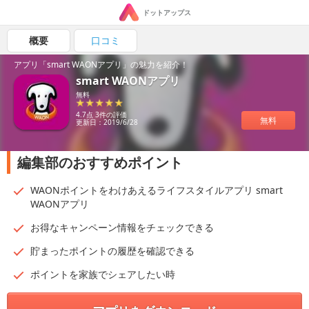
ドットアップス
概要
口コミ
アプリ「smart WAONアプリ」の魅力を紹介！
smart WAONアプリ
無料
4.7点 3件の評価
無料
更新日：2019/6/28
編集部のおすすめポイント
WAONポイントをわけあえるライフスタイルアプリ smart
WAONアプリ
お得なキャンペーン情報をチェックできる
貯まったポイントの履歴を確認できる
ポイントを家族でシェアしたい時