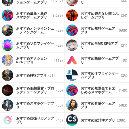
(1,645)
(53)
ションゲームアプリ
リ
おすすめ最新・新作
おすすめ飽きない暇つぶ
(8,639)
(34)
スマホゲームアプリ
しゲームアプリ
おすすめオンラインシュ
おすすめ無料ゲームア
(29)
(609)
ーティングゲーム
プリ
（FPS・TPS）アプリ
おすすめソロプレイゲー
おすすめ MMORPGアプ
(29)
(31)
ムアプリ
リ
おすすめアクション
おすすめ格闘ゲームアプ
(119)
(0)
RPGアプリ
リ
おすすめオフラインゲー
おすすめFPSアプリ
(31)
(26)
ムアプリ
おすすめ仮想通貨・ブロ
おすすめ無課金でも楽
(50)
(149)
ックチェーンアプリ
しめるスマホゲームア
プリ
おすすめスマホゲーアプ
おすすめ育成ゲームア
(33)
(483)
リ
プリ
おすすめ自撮りカメラア
(45)
おすすめ家計簿アプリ
(288)
プリ