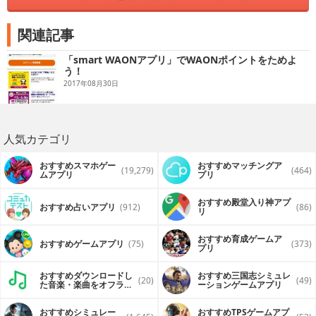
関連記事
「smart WAONアプリ」でWAONポイントをためよ
う！
2017年08月30日
人気カテゴリ
おすすめスマホゲー
おすすめマッチングア
(19,279)
(464)
ムアプリ
プリ
おすすめ殿堂入り神アプ
おすすめ占いアプリ
(912)
(86)
リ
おすすめ育成ゲームア
おすすめゲームアプリ
(75)
(373)
プリ
おすすめダウンロードし
おすすめ三国志シミュレ
(20)
(49)
た音楽・楽曲をオフライ
ーションゲームアプリ
ンで再生するアプリ
おすすめシミュレー
おすすめTPSゲームアプ