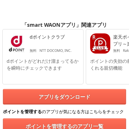
「smart WAONアプリ」関連アプリ
dポイントクラブ
楽天ポ
プリ～
PointC
無料
NTT DOCOMO, INC.
無料
Rak
dポイントがどれだけ溜まってるか
ポイントの失効の
を瞬時にチェックできます
くれる親切機能
アプリをダウンロード
ポイントを管理する
のアプリが気になる方はこちらをチェック
ポイントを管理するのアプリ一覧