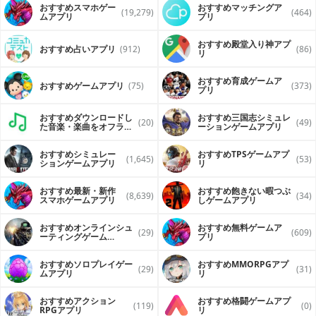
おすすめスマホゲー
おすすめマッチングア
(19,279)
(464)
ムアプリ
プリ
おすすめ殿堂入り神アプ
おすすめ占いアプリ
(912)
(86)
リ
おすすめ育成ゲームア
おすすめゲームアプリ
(75)
(373)
プリ
おすすめダウンロードし
おすすめ三国志シミュレ
(20)
(49)
た音楽・楽曲をオフライ
ーションゲームアプリ
ンで再生するアプリ
おすすめシミュレー
おすすめTPSゲームアプ
(1,645)
(53)
ションゲームアプリ
リ
おすすめ最新・新作
おすすめ飽きない暇つぶ
(8,639)
(34)
スマホゲームアプリ
しゲームアプリ
おすすめオンラインシュ
おすすめ無料ゲームア
(29)
(609)
ーティングゲーム
プリ
（FPS・TPS）アプリ
おすすめソロプレイゲー
おすすめ MMORPGアプ
(29)
(31)
ムアプリ
リ
おすすめアクション
おすすめ格闘ゲームアプ
(119)
(0)
RPGアプリ
リ