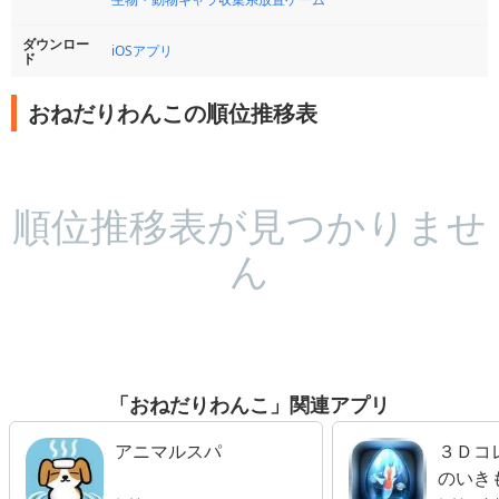
ダウンロー
iOSアプリ
ド
おねだりわんこの順位推移表
順位推移表が見つかりませ
ん
「おねだりわんこ」関連アプリ
アニマルスパ
３Ｄコ
のいき