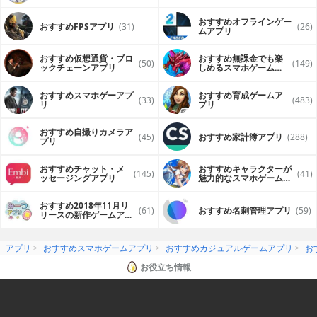
おすすめオフラインゲー
おすすめFPSアプリ
(31)
(26)
ムアプリ
おすすめ仮想通貨・ブロ
おすすめ無課金でも楽
(50)
(149)
ックチェーンアプリ
しめるスマホゲームア
プリ
おすすめスマホゲーアプ
おすすめ育成ゲームア
(33)
(483)
リ
プリ
おすすめ自撮りカメラア
(45)
おすすめ家計簿アプリ
(288)
プリ
おすすめチャット・メ
おすすめキャラクターが
(145)
(41)
ッセージングアプリ
魅力的なスマホゲームア
プリ
おすすめ2018年11月リ
(61)
おすすめ名刺管理アプリ
(59)
リースの新作ゲームアプ
リ
アプリ
おすすめスマホゲームアプリ
おすすめカジュアルゲームアプリ
お
お役立ち情報