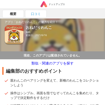
ドットアップス
概要
口コミ
アプリ「おねだりわんこ」の魅力を紹介！
おねだりわんこ
無料
更新日：2021/6/16
現在、このアプリは配信されていません。
類似・関連のアプリを探す
編集部のおすすめポイント
親わんこのペアリングを変えて、新種のわんこをコレクショ
ンしよう
操作はシンプル、画面を指でなぞってわんこを集めたり、タ
ップで決定動作をするだけ