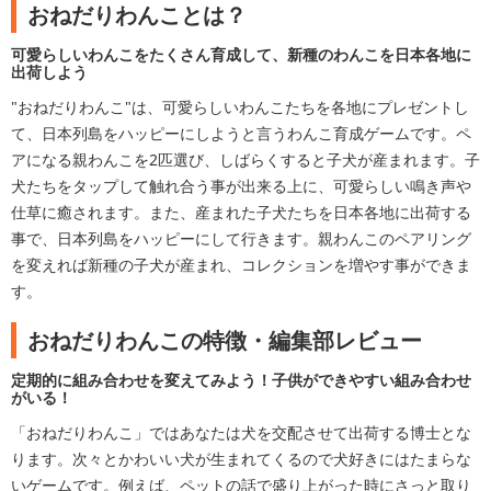
おねだりわんことは？
可愛らしいわんこをたくさん育成して、新種のわんこを日本各地に
出荷しよう
"おねだりわんこ"は、可愛らしいわんこたちを各地にプレゼントし
て、日本列島をハッピーにしようと言うわんこ育成ゲームです。ペ
アになる親わんこを2匹選び、しばらくすると子犬が産まれます。子
犬たちをタップして触れ合う事が出来る上に、可愛らしい鳴き声や
仕草に癒されます。また、産まれた子犬たちを日本各地に出荷する
事で、日本列島をハッピーにして行きます。親わんこのペアリング
を変えれば新種の子犬が産まれ、コレクションを増やす事ができま
す。
おねだりわんこの特徴・編集部レビュー
定期的に組み合わせを変えてみよう！子供ができやすい組み合わせ
がいる！
「おねだりわんこ」ではあなたは犬を交配させて出荷する博士とな
ります。次々とかわいい犬が生まれてくるので犬好きにはたまらな
いゲームです。例えば、ペットの話で盛り上がった時にさっと取り