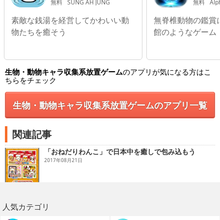
物
無料
SUNG AH JUNG
無料
Alp
素敵な銭湯を経営してかわいい動
無脊椎動物の鑑賞
物たちを癒そう
館のようなゲーム
生物・動物キャラ収集系放置ゲーム
のアプリが気になる方はこ
ちらをチェック
生物・動物キャラ収集系放置ゲームのアプリ一覧
関連記事
「おねだりわんこ」で日本中を癒しで包み込もう
2017年08月21日
人気カテゴリ