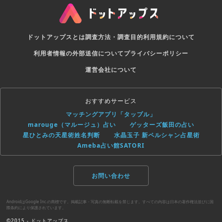
ドットアップスとは
調査方法・調査目的
利用規約について
利用者情報の外部送信について
プライバシーポリシー
運営会社について
おすすめサービス
マッチングアプリ「タップル」
marouge（マルージュ）占い
ゲッターズ飯田の占い
星ひとみの天星術姓名判断
水晶玉子 新ペルシャン占星術
Ameba占い館SATORI
お問い合わせ
AndroidはGoogle Inc.の商標です。掲載記事・写真の無断転載を禁じます。すべての内容は日本の著作権法並びに国
際条約により保護されています。
©2015 - ドットアップス