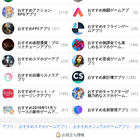
おすすめアクション
おすすめ格闘ゲームアプ
(119)
(0)
RPGアプリ
リ
おすすめオフラインゲー
おすすめFPSアプリ
(31)
(26)
ムアプリ
おすすめ仮想通貨・ブロ
おすすめ無課金でも楽
(50)
(149)
ックチェーンアプリ
しめるスマホゲームア
プリ
おすすめスマホゲーアプ
おすすめ育成ゲームア
(33)
(483)
リ
プリ
おすすめ自撮りカメラア
(45)
おすすめ家計簿アプリ
(288)
プリ
おすすめチャット・メ
おすすめキャラクターが
(145)
(41)
ッセージングアプリ
魅力的なスマホゲームア
プリ
おすすめ2018年11月リ
(61)
おすすめ名刺管理アプリ
(59)
リースの新作ゲームアプ
リ
アプリ
おすすめスマホゲームアプリ
おすすめカジュアルゲームアプリ
お
お役立ち情報