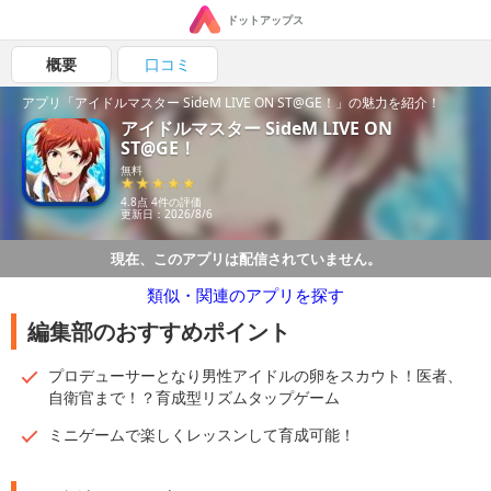
ドットアップス
概要
口コミ
アプリ「アイドルマスター SideM LIVE ON ST@GE！」の魅力を紹介！
アイドルマスター SideM LIVE ON
ST@GE！
無料
4.8点 4件の評価
更新日：2026/8/6
現在、このアプリは配信されていません。
類似・関連のアプリを探す
編集部のおすすめポイント
プロデューサーとなり男性アイドルの卵をスカウト！医者、
自衛官まで！？育成型リズムタップゲーム
ミニゲームで楽しくレッスンして育成可能！