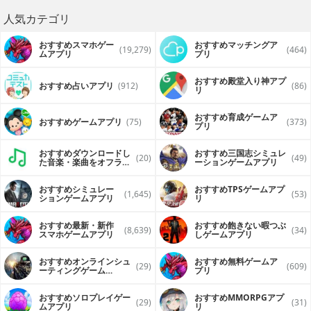
人気カテゴリ
おすすめスマホゲー
おすすめマッチングア
(19,279)
(464)
ムアプリ
プリ
おすすめ殿堂入り神アプ
おすすめ占いアプリ
(912)
(86)
リ
おすすめ育成ゲームア
おすすめゲームアプリ
(75)
(373)
プリ
おすすめダウンロードし
おすすめ三国志シミュレ
(20)
(49)
た音楽・楽曲をオフライ
ーションゲームアプリ
ンで再生するアプリ
おすすめシミュレー
おすすめTPSゲームアプ
(1,645)
(53)
ションゲームアプリ
リ
おすすめ最新・新作
おすすめ飽きない暇つぶ
(8,639)
(34)
スマホゲームアプリ
しゲームアプリ
おすすめオンラインシュ
おすすめ無料ゲームア
(29)
(609)
ーティングゲーム
プリ
（FPS・TPS）アプリ
おすすめソロプレイゲー
おすすめ MMORPGアプ
(29)
(31)
ムアプリ
リ