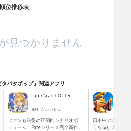
順位推移表
が見つかりません
ピタパタポップ」関連アプリ
Fate/Grand Order
Kingd
っつ三
無料
Aniplex Inc.
無料
NHN
ファンも納得の圧倒的シナリオボ
日本中の方々と競
リューム！Fateシリーズ完全新作
うな遊び方が出来