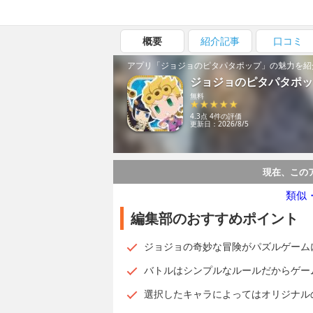
概要
紹介記事
口コミ
アプリ「ジョジョのピタパタポップ」の魅力を紹
ジョジョのピタパタポッ
無料
4.3点 4件の評価
更新日：2026/8/5
現在、この
類似
編集部のおすすめポイント
ジョジョの奇妙な冒険がパズルゲーム
バトルはシンプルなルールだからゲー
選択したキャラによってはオリジナル