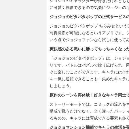
ジョジョのキャラクターが好きだけれども
に可愛く撮影できるので気楽にジョジョの
ジョジョのピタパタポップの正式サービス
ジョジョのピタパタポップ ちらみせという
写真撮影が可能になるというアプリです。ジ
いう点でジョジョファンなら試しに使って
爽快感のある戦いに勝ってちっちゃくなっ
「ジョジョのピタパタポップ」は、ジョジ
リです。バトルはパズルで繰り広げられ、
ぐに楽しむことができます。キャラにはそ
を一気に逆転できることも！集めたキャラに
しましょう。
原作のシーンを再体験！好きなキャラ同士
ストーリーモードでは、コミックの流れを
構成で戦うだけでなく、全く違ったパーテ
るものの、キャラには育成できる要素も多
ジョジョマンション機能でキャラの生活を