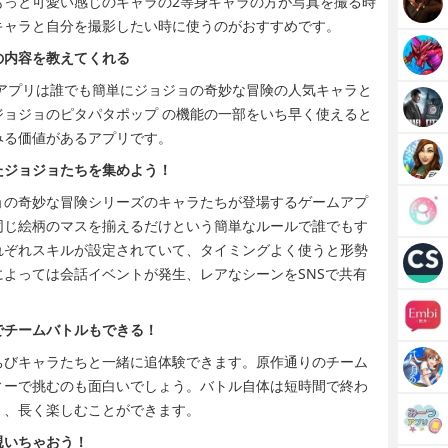
もっと可愛い感じのキャラの2等身キャラの方が写真を撮る時
キャラと自分を撮影したい時に使うのがおすすめです。
の内容を教えてくれる
アプリは誰でも簡単にジョジョの奇妙な冒険の人気キャラと
ョジョのピタパタポップ の機能の一部をいち早く使えると
みる価値があるアプリです。
たジョジョたちを集めよう！
ョの奇妙な冒険シリーズのキャラたちが登場するゲームアプ
同じ絵柄のマスを揃えるだけという簡単なルールで誰でもす
れぞれスキルが設定されていて、タイミングよく使うと形勢
よっては会話イベントが発生、レアなシーンをSNSで共有
でチームバトルもできる！
ちびキャラたちと一緒に追体験できます。原作通りのチーム
ィーで挑むのも面白いでしょう。バトル自体は短時間で終わ
く、長く楽しむことができます。
覗いちゃおう！