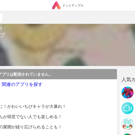
ドットアップス
介！
プ
アプリは配信されていません。
人気
・関連のアプリを探す
に！かわいいちびキャラが大暴れ！
ムが得意でない人でも楽しめる！
の展開が繰り広げられることも！