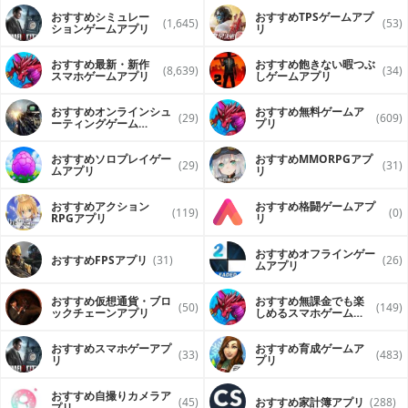
ーボンクリスタル」が出現します。
・脳内の奥に行く程、ウイルスや感染シェル（障害物）は強
おすすめシミュレー
おすすめTPSゲームアプ
(1,645)
(53)
くなります。
ションゲームアプリ
リ
・「カーボンクリスタル」を集めて「Motivator」を強化して
ください。
おすすめ最新・新作
おすすめ飽きない暇つぶ
(8,639)
(34)
スマホゲームアプリ
しゲームアプリ
人類の「やる気」は、あなたの操縦にかかっています。。。
おすすめオンラインシュ
おすすめ無料ゲームア
健闘を祈ります。
(29)
(609)
ーティングゲーム
プリ
（FPS・TPS）アプリ
----------------------------------------------------------
おすすめソロプレイゲー
おすすめ MMORPGアプ
このアプリには「VRモード」が搭載されています。
(29)
(31)
ムアプリ
リ
「VRモード」は「Motivator」の世界をより深く味わうこと
ができます。
おすすめアクション
おすすめ格闘ゲームアプ
(119)
(0)
「VRモード」をプレイするには「VRビューワー」が必要とな
RPGアプリ
リ
ります。
おすすめオフラインゲー
おすすめFPSアプリ
(31)
(26)
▽対応VRビューワー
ムアプリ
・MilboxTouch
動作確認済みスマートフォン：
おすすめ仮想通貨・ブロ
おすすめ無課金でも楽
http://milbox.tokyo/milboxtouch/product/product.html
(50)
(149)
ックチェーンアプリ
しめるスマホゲームア
・Google Cardboard
プリ
対応画面サイズ：
おすすめスマホゲーアプ
おすすめ育成ゲームア
https://vr.google.com/intl/ja_jp/cardboard/get-cardboard/
(33)
(483)
リ
プリ
※「Google Cardboard」でプレイする際はMFi対応のゲーム
パッドが必要となります。
おすすめ自撮りカメラア
(45)
おすすめ家計簿アプリ
(288)
プリ