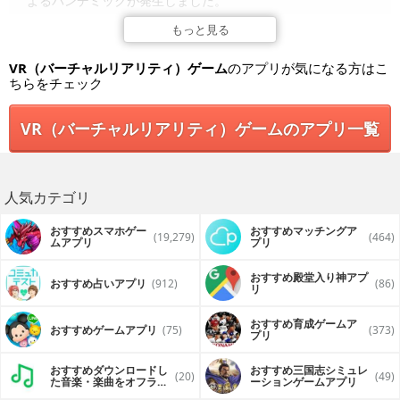
よるパンデミックが発生しました。
それから、一年
もっと見る
国際疾病センターにより、病原体を排除するために脳内に侵
VR（バーチャルリアリティ）ゲーム
のアプリが気になる方はこ
入してウイルスを攻撃する抗体ナノマシンが開発されまし
ちらをチェック
た。
マシンの名は「Motivator」
VR（バーチャルリアリティ）ゲームのアプリ一覧
今回のミッションは、この「Motivator」を操縦して脳内に潜
入し無気力ウイルスを排除することです。
◆「Motivator」の操縦方法
人気カテゴリ
・「Motivator」は左右にスワイプして操縦できます。
ウイルスへの攻撃はオートで行われますので、操縦に集中
してください。
おすすめスマホゲー
おすすめマッチングア
(19,279)
(464)
ムアプリ
プリ
◆無気力ウイルスへの攻撃方法
・無気力ウイルスはあなたの行く手を阻むため感染シェル
おすすめ殿堂入り神アプ
おすすめ占いアプリ
(912)
(86)
（障害物）を出現させてきます。
リ
この感染シェルを破壊するとウイルスにダメージを与える
ことができます。
おすすめ育成ゲームア
・感染シェル（障害物）の中にはウイルスの弱点があり、弱
おすすめゲームアプリ
(75)
(373)
プリ
点を攻撃するとダメージを2倍与えられます。
おすすめダウンロードし
おすすめ三国志シミュレ
◆「Motivator」の強化方法
(20)
(49)
た音楽・楽曲をオフライ
ーションゲームアプリ
・脳内には、ナノマシンの強化の原料となる炭素の結晶「カ
ンで再生するアプリ