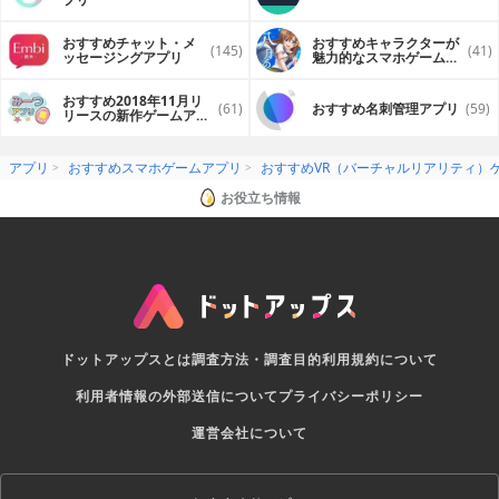
※「VRモード」への切り替えはアプリ内の設定から行うこと
ができます。
※MilboxTouchはWHITE Inc.の登録商標です。
おすすめチャット・メ
おすすめキャラクターが
(145)
(41)
※Google CardbordはGoogle Inc.の登録商標です。
ッセージングアプリ
魅力的なスマホゲームア
プリ
▽注意事項
おすすめ2018年11月リ
・VRモードは周囲が見えなくなりますので、使いながらの移
(61)
おすすめ名刺管理アプリ
(59)
リースの新作ゲームアプ
動や不安定な動作環境でのご使用はお控えください。
リ
・VRモードの対象年齢は13歳以上です。
12歳以下のお客様のご利用はお控えください。
アプリ
おすすめスマホゲームアプリ
おすすめVR（バーチャルリアリティ）
・お客様によっては、乗り物酔いに似た症状、方向感覚の喪
失、目の痛み、めまいなどの不快感が生じるおそれがありま
お役立ち情報
す。
その場合は、ただちに使用を中止してください。
ドットアップスとは
調査方法・調査目的
利用規約について
利用者情報の外部送信について
プライバシーポリシー
運営会社について