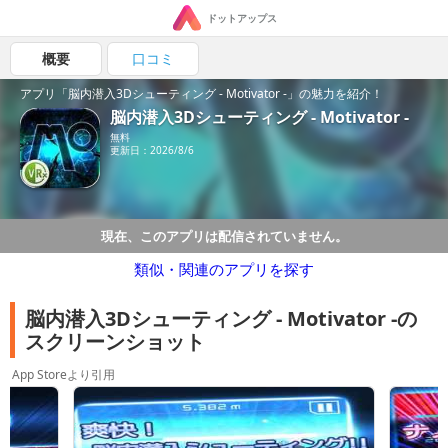
ドットアップス
概要
口コミ
アプリ「脳内潜入3Dシューティング - Motivator -」の魅力を紹介！
脳内潜入3Dシューティング - Motivator -
無料
更新日：2026/8/6
現在、このアプリは配信されていません。
類似・関連のアプリを探す
脳内潜入3Dシューティング - Motivator -の
スクリーンショット
App Storeより引用