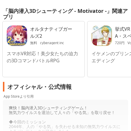
「脳内潜入3Dシューティング - Motivator -」関連ア
プリ
オルタナティブガー
挙式VR
ルズ2
A・ス
無料
cyberagent inc
720円
Vo
スマホVR対応！美少女たちの迫力
イケメンのプリン
の3DコマンドバトルRPG
エディング
オフィシャル・公式情報
App Storeより引用
爽快！脳内潜入3Dシューティングゲーム！
無気力ウイルスを退治して人々の「やる気」を取り戻せ！
◆今回のミッション
2044年、人の「やる気」を失わせる未知の無気力ウイルスに