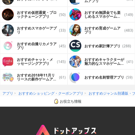
ムアプリ
おすすめ仮想通貨・ブロ
おすすめ無課金でも楽
(50)
(149)
ックチェーンアプリ
しめるスマホゲームア
プリ
おすすめスマホゲーアプ
おすすめ育成ゲームア
(33)
(483)
リ
プリ
おすすめ自撮りカメラア
(45)
おすすめ家計簿アプリ
(288)
プリ
おすすめチャット・メ
おすすめキャラクターが
(145)
(41)
ッセージングアプリ
魅力的なスマホゲームア
プリ
おすすめ2018年11月リ
(61)
おすすめ名刺管理アプリ
(59)
リースの新作ゲームアプ
リ
アプリ
おすすめショッピング・クーポンアプリ
おすすめジャンル別通販・
お役立ち情報