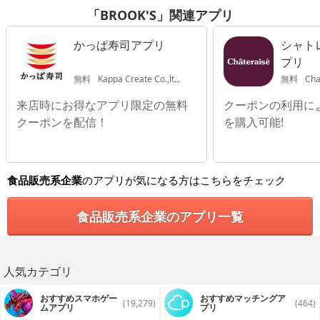
「BROOK'S」関連アプリ
かっぱ寿司アプリ
シャト
プリ
無料
Kappa Create Co.,ltd
無料
Cha
来店時にお得なアプリ限定の無料
クーポンの利用に
クーポンを配信！
を購入可能!
食品販売系企業
のアプリが気になる方はこちらをチェック
食品販売系企業のアプリ一覧
人気カテゴリ
おすすめスマホゲー
おすすめマッチングア
(19,279)
(464)
ムアプリ
プリ