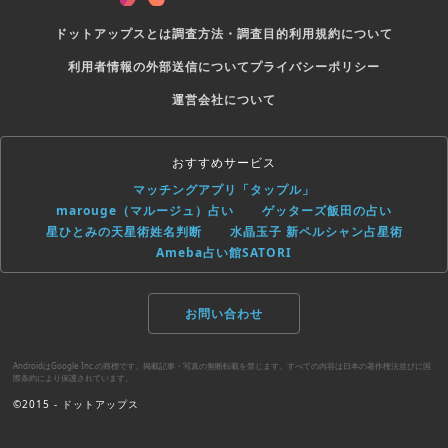
ドットアップスとは
調査方法・調査目的
利用規約について
利用者情報の外部送信について
プライバシーポリシー
運営会社について
おすすめサービス
マッチングアプリ「タップル」
marouge（マルージュ）占い
ゲッターズ飯田の占い
星ひとみの天星術姓名判断
水晶玉子 新ペルシャン占星術
Ameba占い館SATORI
お問い合わせ
AndroidはGoogle Inc.の商標です。掲載記事・写真の無断転載を禁じます。すべての内容は日本の著作権法並びに国
際条約により保護されています。
©2015 - ドットアップス