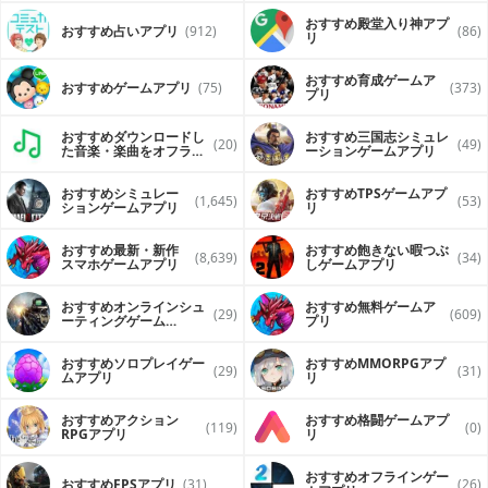
おすすめ殿堂入り神アプ
おすすめ占いアプリ
(912)
(86)
リ
おすすめ育成ゲームア
おすすめゲームアプリ
(75)
(373)
プリ
おすすめダウンロードし
おすすめ三国志シミュレ
(20)
(49)
た音楽・楽曲をオフライ
ーションゲームアプリ
ンで再生するアプリ
おすすめシミュレー
おすすめTPSゲームアプ
(1,645)
(53)
ションゲームアプリ
リ
おすすめ最新・新作
おすすめ飽きない暇つぶ
(8,639)
(34)
スマホゲームアプリ
しゲームアプリ
おすすめオンラインシュ
おすすめ無料ゲームア
(29)
(609)
ーティングゲーム
プリ
（FPS・TPS）アプリ
おすすめソロプレイゲー
おすすめ MMORPGアプ
(29)
(31)
ムアプリ
リ
おすすめアクション
おすすめ格闘ゲームアプ
(119)
(0)
RPGアプリ
リ
おすすめオフラインゲー
おすすめFPSアプリ
(31)
(26)