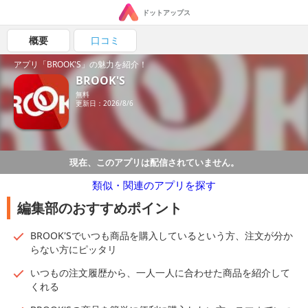
ドットアップス
概要
口コミ
アプリ「BROOK'S」の魅力を紹介！
BROOK'S
無料
更新日：2026/8/6
現在、このアプリは配信されていません。
類似・関連のアプリを探す
編集部のおすすめポイント
BROOK'Sでいつも商品を購入しているという方、注文が分か
らない方にピッタリ
いつもの注文履歴から、一人一人に合わせた商品を紹介して
くれる