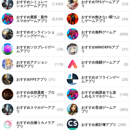
おすすめシミュレー
おすすめTPSゲームアプ
(1,645)
(53)
ションゲームアプリ
リ
おすすめ最新・新作
おすすめ飽きない暇つぶ
(8,639)
(34)
スマホゲームアプリ
しゲームアプリ
おすすめオンラインシュ
おすすめ無料ゲームア
(29)
(609)
ーティングゲーム
プリ
（FPS・TPS）アプリ
おすすめソロプレイゲー
おすすめ MMORPGアプ
(29)
(31)
ムアプリ
リ
おすすめアクション
おすすめ格闘ゲームアプ
(119)
(0)
RPGアプリ
リ
おすすめオフラインゲー
おすすめFPSアプリ
(31)
(26)
ムアプリ
おすすめ仮想通貨・ブロ
おすすめ無課金でも楽
(50)
(149)
ックチェーンアプリ
しめるスマホゲームア
プリ
おすすめスマホゲーアプ
おすすめ育成ゲームア
(33)
(483)
リ
プリ
おすすめ自撮りカメラア
(45)
おすすめ家計簿アプリ
(288)
プリ