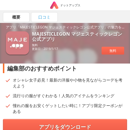
ドットアップス
概要
口コミ
アプリ「MAJESTICLEGON マジェスティックレゴン公式アプリ」の魅力を紹介！
MAJESTICLEGON マジェスティックレゴン
公式アプリ
無料
更新日：2019/1/17
無料
編集部のおすすめポイント
オシャレ女子必見！最新の洋服や小物を見ながらコーデを考
えよう
流行りの服がすぐわかる！人気のアイテムをランキング
憧れの服をお安くゲットしたい時に！アプリ限定クーポンが
ある
アプリをダウンロード