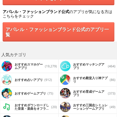
アパレル・ファッションブランド公式
のアプリが気になる方は
こちらをチェック
アパレル・ファッションブランド公式のアプリ一
覧
人気カテゴリ
おすすめスマホゲー
おすすめマッチングア
(19,279)
(464)
ムアプリ
プリ
おすすめ殿堂入り神アプ
おすすめ占いアプリ
(912)
(86)
リ
おすすめ育成ゲームア
おすすめゲームアプリ
(75)
(373)
プリ
おすすめダウンロードし
おすすめ三国志シミュレ
(20)
(49)
た音楽・楽曲をオフライ
ーションゲームアプリ
ンで再生するアプリ