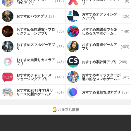
・人気記事がプッシュ通知されます。
(119)
(0)
RPGアプリ
リ
・ジャンル別に記事が読めます。
---------------------------------------------
おすすめオフラインゲー
おすすめFPSアプリ
(31)
(26)
ムアプリ
＜こんな改善や追加をしました＞
2013-10-10
・iOS7に対応致しました。
おすすめ仮想通貨・ブロ
おすすめ無課金でも楽
(50)
(149)
・インフォ画面に機能を追加いたしました。
ックチェーンアプリ
しめるスマホゲームア
プリ
2013-05-23
おすすめスマホゲーアプ
おすすめ育成ゲームア
(33)
(483)
・未読記事に印をつけて、まだ読んでいない記事をわかりや
リ
プリ
すくしました。
・メニューの中にも「カテゴリ一覧」を設けて、ジャンル別
おすすめ自撮りカメラア
から読みやすいようにしました。
(45)
おすすめ家計簿アプリ
(288)
プリ
・記事の紹介ボタン（twitter、facebook、LINE、メール）を
タップしやすいように記事の直下に配置しました。
・通報ボタンを追加いたしました。
おすすめチャット・メ
おすすめキャラクターが
(145)
(41)
ッセージングアプリ
魅力的なスマホゲームア
プリ
---------------------------------------------
＜お知らせ＞
おすすめ2018年11月リ
(61)
おすすめ名刺管理アプリ
(59)
まれにですが、起動後の最新記事取得時に通信環境が良くな
リースの新作ゲームアプ
リ
いと落ちることがあるようです。お手数ですが、少したって
から再度起動していただければほとんどの場合うまくいくと
思いますので、よろしくお願いします。
お役立ち情報
レビューでの叱咤激励ありがとうございます。
今後の開発の励みになりますので、是非、評価＆レビューを
お願いいたします。