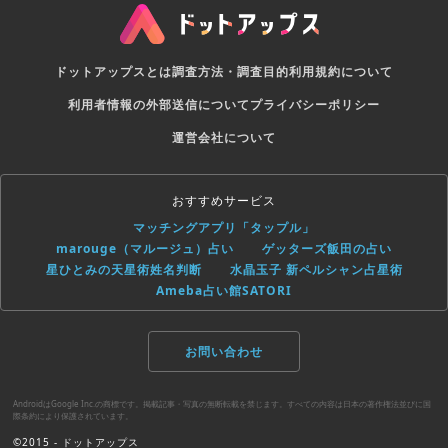
また、要望や不具合の報告などは、こちらからご連絡いただ
けると、個別に対応できますのでよろしくお願いします。
ご要望・お問い合わせ：app-support@alpha-com.co.jp
ドットアップスとは
調査方法・調査目的
利用規約について
利用者情報の外部送信について
プライバシーポリシー
運営会社について
おすすめサービス
マッチングアプリ「タップル」
marouge（マルージュ）占い
ゲッターズ飯田の占い
星ひとみの天星術姓名判断
水晶玉子 新ペルシャン占星術
Ameba占い館SATORI
お問い合わせ
AndroidはGoogle Inc.の商標です。掲載記事・写真の無断転載を禁じます。すべての内容は日本の著作権法並びに国
際条約により保護されています。
©2015 - ドットアップス