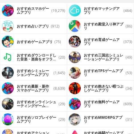
アプリの中にはすでに記事が、たぶん１０００本以上入って
おすすめスマホゲー
おすすめマッチングア
います。
(19,279)
(464)
ムアプリ
プリ
そして、今後も１日に３記事、毎日更新しています。
アプリの中に２ちゃんねるの面白記事がたくさん入っていま
おすすめ殿堂入り神アプ
おすすめ占いアプリ
(912)
(86)
リ
すので、オフラインでも十分楽しむことができます。
おもしろネタ、バカネタや爆笑必至の読み物ばかりなので、
電車の中や授業中など「絶対に笑ってはいけない」ところで
おすすめ育成ゲームア
おすすめゲームアプリ
(75)
(373)
は、読まないほうがいいかもしれません。
プリ
あくまでも、暇潰しに、わらっても大丈夫なところでご利用
おすすめダウンロードし
おすすめ三国志シミュレ
(20)
(49)
ください。
た音楽・楽曲をオフライ
ーションゲームアプリ
ンで再生するアプリ
おすすめシミュレー
おすすめTPSゲームアプ
---------------------------------------------
(1,645)
(53)
ションゲームアプリ
リ
＜こんな機能があります＞
・一日一回、最新記事を取得します。
おすすめ最新・新作
おすすめ飽きない暇つぶ
(8,639)
(34)
スマホゲームアプリ
しゲームアプリ
・人気記事で読者のお気に入り記事が読めます。
・おすすめアプリを紹介します。
・お気に入り登録（ブックマーク）できます。
おすすめオンラインシュ
おすすめ無料ゲームア
(29)
(609)
・閲覧履歴で、読んだ記事の履歴参照可能。
ーティングゲーム
プリ
（FPS・TPS）アプリ
・週間PVランキングから記事を読めます。
・月間PVランキングから記事を読めます。
おすすめソロプレイゲー
おすすめ MMORPGアプ
(29)
(31)
・記事をSNS等を通じて友人に送れます。
ムアプリ
リ
Twitter、Facebook、LINEに対応しています。
・記事をメールで友人に送れます。
おすすめアクション
おすすめ格闘ゲームアプ