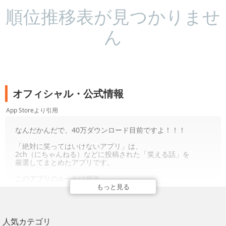
順位推移表が見つかりませ
ん
オフィシャル・公式情報
App Storeより引用
なんだかんだで、40万ダウンロード目前ですよ！！！
「絶対に笑ってはいけないアプリ」は、
2ch（にちゃんねる）などに投稿された「笑える話」を
厳選してまとめたアプリです。
このアプリのルールは簡単。
記事を読んで、あなたが笑わずにいられるかどうか。
もっと見る
もし笑ってしまったら、罰ゲームです。
TwitterやLINE、facebook、メールなどでお友達に記事を送
ってください。
人気カテゴリ