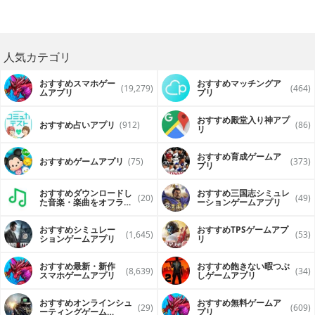
人気カテゴリ
おすすめスマホゲー
おすすめマッチングア
(19,279)
(464)
ムアプリ
プリ
おすすめ殿堂入り神アプ
おすすめ占いアプリ
(912)
(86)
リ
おすすめ育成ゲームア
おすすめゲームアプリ
(75)
(373)
プリ
おすすめダウンロードし
おすすめ三国志シミュレ
(20)
(49)
た音楽・楽曲をオフライ
ーションゲームアプリ
ンで再生するアプリ
おすすめシミュレー
おすすめTPSゲームアプ
(1,645)
(53)
ションゲームアプリ
リ
おすすめ最新・新作
おすすめ飽きない暇つぶ
(8,639)
(34)
スマホゲームアプリ
しゲームアプリ
おすすめオンラインシュ
おすすめ無料ゲームア
(29)
(609)
ーティングゲーム
プリ