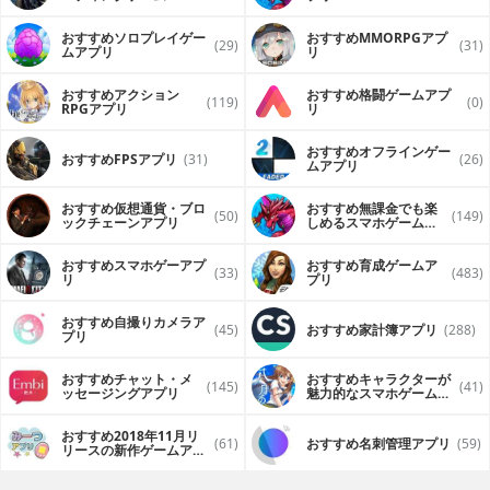
（FPS・TPS）アプリ
おすすめソロプレイゲー
おすすめ MMORPGアプ
(29)
(31)
ムアプリ
リ
おすすめアクション
おすすめ格闘ゲームアプ
(119)
(0)
RPGアプリ
リ
おすすめオフラインゲー
おすすめFPSアプリ
(31)
(26)
ムアプリ
おすすめ仮想通貨・ブロ
おすすめ無課金でも楽
(50)
(149)
ックチェーンアプリ
しめるスマホゲームア
プリ
おすすめスマホゲーアプ
おすすめ育成ゲームア
(33)
(483)
リ
プリ
おすすめ自撮りカメラア
(45)
おすすめ家計簿アプリ
(288)
プリ
おすすめチャット・メ
おすすめキャラクターが
(145)
(41)
ッセージングアプリ
魅力的なスマホゲームア
プリ
おすすめ2018年11月リ
(61)
おすすめ名刺管理アプリ
(59)
リースの新作ゲームアプ
リ