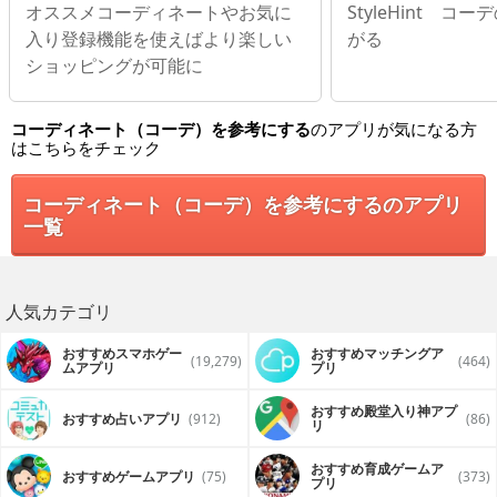
オススメコーディネートやお気に
StyleHint コ
入り登録機能を使えばより楽しい
がる
ショッピングが可能に
コーディネート（コーデ）を参考にする
のアプリが気になる方
はこちらをチェック
コーディネート（コーデ）を参考にするのアプリ
一覧
人気カテゴリ
おすすめスマホゲー
おすすめマッチングア
(19,279)
(464)
ムアプリ
プリ
おすすめ殿堂入り神アプ
おすすめ占いアプリ
(912)
(86)
リ
おすすめ育成ゲームア
おすすめゲームアプリ
(75)
(373)
プリ