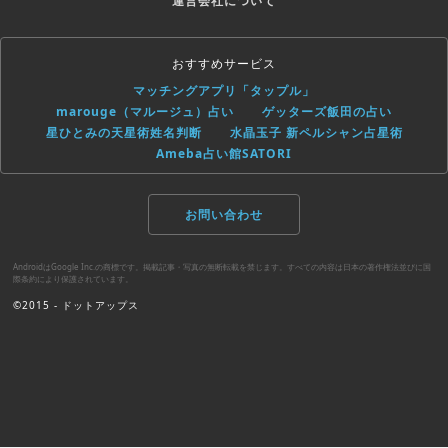
運営会社について
おすすめサービス
マッチングアプリ「タップル」
marouge（マルージュ）占い
ゲッターズ飯田の占い
星ひとみの天星術姓名判断
水晶玉子 新ペルシャン占星術
Ameba占い館SATORI
お問い合わせ
AndroidはGoogle Inc.の商標です。掲載記事・写真の無断転載を禁じます。すべての内容は日本の著作権法並びに国
際条約により保護されています。
©2015 - ドットアップス