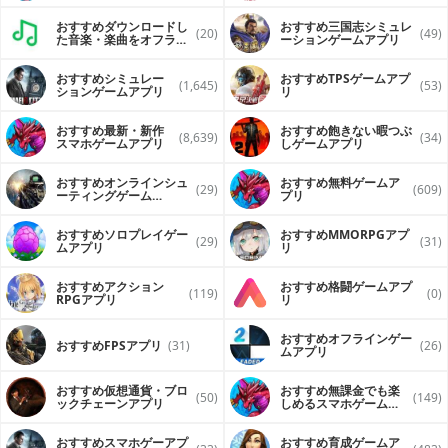
おすすめダウンロードし
おすすめ三国志シミュレ
(20)
(49)
た音楽・楽曲をオフライ
ーションゲームアプリ
ンで再生するアプリ
おすすめシミュレー
おすすめTPSゲームアプ
(1,645)
(53)
ションゲームアプリ
リ
おすすめ最新・新作
おすすめ飽きない暇つぶ
(8,639)
(34)
スマホゲームアプリ
しゲームアプリ
おすすめオンラインシュ
おすすめ無料ゲームア
(29)
(609)
ーティングゲーム
プリ
（FPS・TPS）アプリ
おすすめソロプレイゲー
おすすめ MMORPGアプ
(29)
(31)
ムアプリ
リ
おすすめアクション
おすすめ格闘ゲームアプ
(119)
(0)
RPGアプリ
リ
おすすめオフラインゲー
おすすめFPSアプリ
(31)
(26)
ムアプリ
おすすめ仮想通貨・ブロ
おすすめ無課金でも楽
(50)
(149)
ックチェーンアプリ
しめるスマホゲームア
プリ
おすすめスマホゲーアプ
おすすめ育成ゲームア