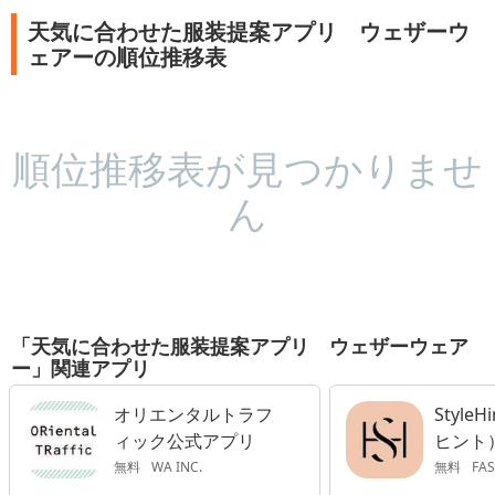
天気に合わせた服装提案アプリ ウェザーウ
ェアーの順位推移表
順位推移表が見つかりませ
ん
「天気に合わせた服装提案アプリ ウェザーウェア
ー」関連アプリ
オリエンタルトラフ
Style
ィック公式アプリ
ヒント
見アプ
無料
WA INC.
無料
FAST