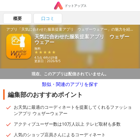
ドットアップス
概要
口コミ
アプリ「天気に合わせた服装提案アプリ ウェザーウェアー」の魅力を紹介！
天気に合わせた服装提案アプリ ウェザー
ウェアー
無料
4.5点 4件の評価
更新日：2026/8/5
現在、このアプリは配信されていません。
類似・関連のアプリを探す
編集部のおすすめポイント
お天気に最適のコーディネートを提案してくれるファッショ
ンアプリ ウェザーウェアー
アクティブユーザー数は10万人以上 テレビ取材も多数
人気のショップ店員さんによるコーディネート