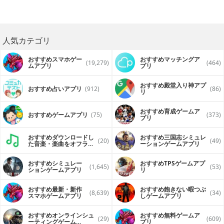
人気カテゴリ
おすすめスマホゲー
おすすめマッチングア
(19,279)
(464)
ムアプリ
プリ
おすすめ殿堂入り神アプ
おすすめ占いアプリ
(912)
(86)
リ
おすすめ育成ゲームア
おすすめゲームアプリ
(75)
(373)
プリ
おすすめダウンロードし
おすすめ三国志シミュレ
(20)
(49)
た音楽・楽曲をオフライ
ーションゲームアプリ
ンで再生するアプリ
おすすめシミュレー
おすすめTPSゲームアプ
(1,645)
(53)
ションゲームアプリ
リ
おすすめ最新・新作
おすすめ飽きない暇つぶ
(8,639)
(34)
スマホゲームアプリ
しゲームアプリ
おすすめオンラインシュ
おすすめ無料ゲームア
(29)
(609)
ーティングゲーム
プリ