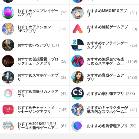
（FPS・TPS）アプリ
おすすめソロプレイゲー
おすすめ MMORPGアプ
(29)
(31)
ムアプリ
リ
おすすめアクション
おすすめ格闘ゲームアプ
(119)
(0)
RPGアプリ
リ
おすすめオフラインゲー
おすすめFPSアプリ
(31)
(26)
ムアプリ
おすすめ仮想通貨・ブロ
おすすめ無課金でも楽
(50)
(149)
ックチェーンアプリ
しめるスマホゲームア
プリ
おすすめスマホゲーアプ
おすすめ育成ゲームア
(33)
(483)
リ
プリ
おすすめ自撮りカメラア
(45)
おすすめ家計簿アプリ
(288)
プリ
おすすめチャット・メ
おすすめキャラクターが
(145)
(41)
ッセージングアプリ
魅力的なスマホゲームア
プリ
おすすめ2018年11月リ
(61)
おすすめ名刺管理アプリ
(59)
リースの新作ゲームアプ
リ