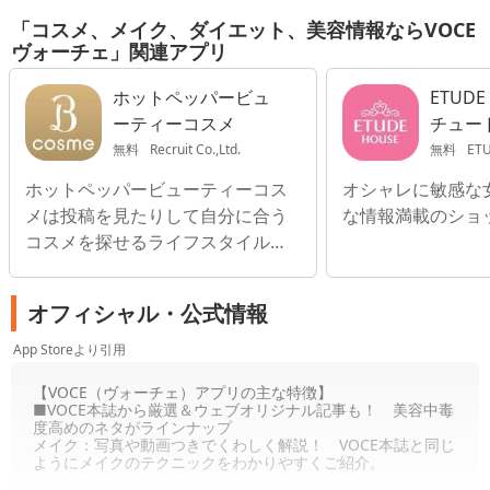
「コスメ、メイク、ダイエット、美容情報ならVOCE
ヴォーチェ」関連アプリ
ホットペッパービュ
ETUDE
ーティーコスメ
チュー
ンバー
無料
Recruit Co.,Ltd.
無料
ETU
ホットペッパービューティーコス
オシャレに敏感な
メは投稿を見たりして自分に合う
な情報満載のショ
コスメを探せるライフスタイルア
プリ
オフィシャル・公式情報
App Storeより引用
【VOCE（ヴォーチェ）アプリの主な特徴】
■VOCE本誌から厳選＆ウェブオリジナル記事も！ 美容中毒
度高めのネタがラインナップ
メイク：写真や動画つきでくわしく解説！ VOCE本誌と同じ
ようにメイクのテクニックをわかりやすくご紹介。