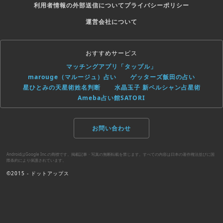
利用者情報の外部送信について
プライバシーポリシー
運営会社について
おすすめサービス
マッチングアプリ「タップル」
marouge（マルージュ）占い
ゲッターズ飯田の占い
星ひとみの天星術姓名判断
水晶玉子 新ペルシャン占星術
Ameba占い館SATORI
お問い合わせ
AndroidはGoogle Inc.の商標です。掲載記事・写真の無断転載を禁じます。すべての内容は日本の著作権法並びに国
際条約により保護されています。
©2015 - ドットアップス