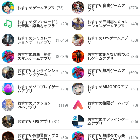
■お気に入り機能が便利
おすすめ育成ゲームア
気になった記事やコスメの情報はハートマークで「お気に入
おすすめゲームアプリ
(75)
(373)
プリ
り」しておけば、あとからいつでもチェックできる！ コス
メは自動でアイテム別に分類され、さらに写真のみ・詳細あ
りの表示切替もできてお買い物に便利！
おすすめダウンロードし
おすすめ三国志シミュレ
(20)
(49)
た音楽・楽曲をオフライ
ーションゲームアプリ
ンで再生するアプリ
【VOCE公式ウェブサイト】
http://i-voce.jp
おすすめシミュレー
おすすめTPSゲームアプ
(1,645)
(53)
【公式ツイッター】
ションゲームアプリ
リ
https://twitter.com/iVoCE
【公式Instagram】
おすすめ最新・新作
おすすめ飽きない暇つぶ
(8,639)
(34)
https://www.instagram.com/vocemagazine/
スマホゲームアプリ
しゲームアプリ
【公式Facebookページ】
https://www.facebook.com/vocejapan?fref=ts
おすすめオンラインシュ
おすすめ無料ゲームア
(29)
(609)
ーティングゲーム
プリ
※アプリ内で行われているプレゼント及びキャンペーンは株
（FPS・TPS）アプリ
式会社講談社が行うものであり、Apple社とは一切関係がご
ざいません。 Disclaimer: Continued use of location
おすすめソロプレイゲー
おすすめ MMORPGアプ
(29)
(31)
ムアプリ
リ
services running in the background can dramatically
decrease battery life.
おすすめアクション
おすすめ格闘ゲームアプ
(119)
(0)
RPGアプリ
リ
おすすめオフラインゲー
おすすめFPSアプリ
(31)
(26)
ムアプリ
おすすめ仮想通貨・ブロ
おすすめ無課金でも楽
(50)
(149)
ックチェーンアプリ
しめるスマホゲームア