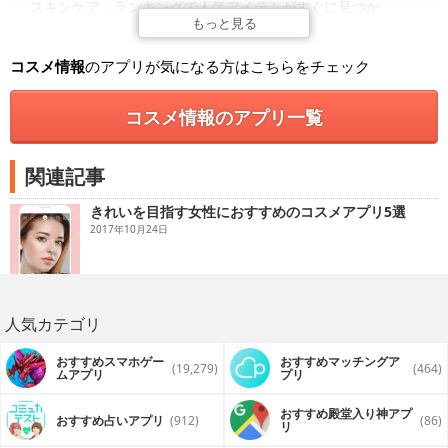
スキンケア：ランキングで人気アイテムがすぐに見つか
る！ さらに信頼できる美容のプロが実践している美肌術な
もっと見る
どの情報も豊富にラインナップ。
コスメ情報
のアプリが気になる方はこちらをチェック
ボディケア：タレント、モデル発の美容テクが満載！ 女優
やグラビアアイドルが本当にやっているボディケアやダイエ
ットの情報も。
コスメ情報のアプリ一覧
美容コラム：VOCE本誌の大人気連載「齋藤薫の美容自身」な
ど、ハウツー以外に読んで楽しい記事もたくさん。
関連記事
そのほかにもヘア、ネイル、占いなどの記事も配信中！
きれいを目指す女性におすすめのコスメアプリ5選
■その日発売するコスメがわかる！
発売日ごとにコスメ情報をまとめている「コスメカレンダ
2017年10月24日
ー」では、毎日新発売のコスメがチェックできる！ 気にな
っていたコスメを買い逃す心配なし！
■人気コスメランキングがチェックできる！
独自の集計方法を用い、公正なランキングを算出。アイテム
人気カテゴリ
別だけでなく、悩み別ランキングも！
■美容通ユーザーのクチコミ、プロのコメントが多数！
おすすめスマホゲー
おすすめマッチングア
(19,279)
(464)
記事内で気になった化粧品を詳しくチェックできる！ 商品
ムアプリ
プリ
詳細情報だけでなく、ユーザーからのクチコミはもちろん、
美容のプロが実際に試したコメントも見られるのはVOCEだ
おすすめ殿堂入り神アプ
おすすめ占いアプリ
(912)
(86)
け！ ベストコスメ受賞歴もわかります！
リ