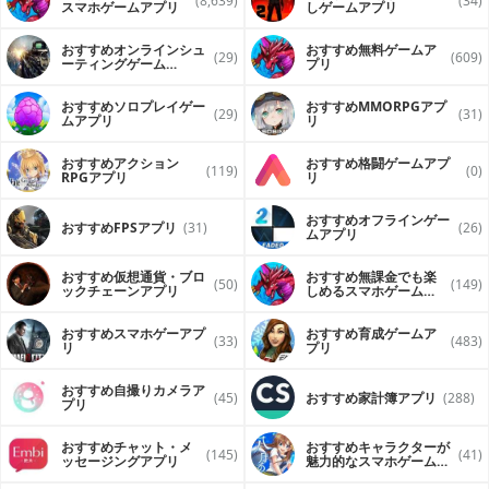
(8,639)
(34)
スマホゲームアプリ
しゲームアプリ
おすすめオンラインシュ
おすすめ無料ゲームア
(29)
(609)
ーティングゲーム
プリ
（FPS・TPS）アプリ
おすすめソロプレイゲー
おすすめ MMORPGアプ
(29)
(31)
ムアプリ
リ
おすすめアクション
おすすめ格闘ゲームアプ
(119)
(0)
RPGアプリ
リ
おすすめオフラインゲー
おすすめFPSアプリ
(31)
(26)
ムアプリ
おすすめ仮想通貨・ブロ
おすすめ無課金でも楽
(50)
(149)
ックチェーンアプリ
しめるスマホゲームア
プリ
おすすめスマホゲーアプ
おすすめ育成ゲームア
(33)
(483)
リ
プリ
おすすめ自撮りカメラア
(45)
おすすめ家計簿アプリ
(288)
プリ
おすすめチャット・メ
おすすめキャラクターが
(145)
(41)
ッセージングアプリ
魅力的なスマホゲームア
プリ