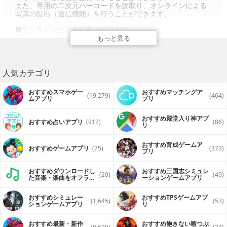
また、専用の二次元バーコードを読取り、オンラインによる
写真の提出（送信機能）を行うことができます。
■オンラインによる写真の提出方法
１．二次元バーコードの読取り
もっと見る
２．カメラ撮影 or ギャラリ選択
３．トリミング
４．送信情報の入力
５．送信
人気カテゴリ
６．受付メール受信
７．シリアルNo.受信（承認時）
おすすめスマホゲー
おすすめマッチングア
(19,279)
(464)
ムアプリ
プリ
■本アプリのサービスは、下記OSでご利用可能です。
iOS 11
iOS 12
おすすめ殿堂入り神アプ
おすすめ占いアプリ
(912)
(86)
リ
※搭載しているOSのバージョンおよびiPadでは、動作しない
場合があります。
おすすめ育成ゲームア
おすすめゲームアプリ
(75)
(373)
プリ
おすすめダウンロードし
おすすめ三国志シミュレ
(20)
(49)
た音楽・楽曲をオフライ
ーションゲームアプリ
ンで再生するアプリ
おすすめシミュレー
おすすめTPSゲームアプ
(1,645)
(53)
ションゲームアプリ
リ
おすすめ最新・新作
おすすめ飽きない暇つぶ