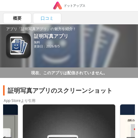
ドットアップス
概要
口コミ
アプリ「証明写真アプリ」の魅力を紹介！
証明写真アプリ
無料
更新日：2026/8/5
現在、このアプリは配信されていません。
証明写真アプリのスクリーンショット
App Storeより引用