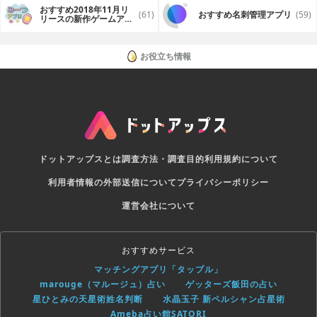
おすすめ2018年11月リ
(61)
おすすめ名刺管理アプリ
(59)
リースの新作ゲームアプ
リ
お役立ち情報
ドットアップスとは
調査方法・調査目的
利用規約について
利用者情報の外部送信について
プライバシーポリシー
運営会社について
おすすめサービス
マッチングアプリ「タップル」
marouge（マルージュ）占い
ゲッターズ飯田の占い
星ひとみの天星術姓名判断
水晶玉子 新ペルシャン占星術
Ameba占い館SATORI