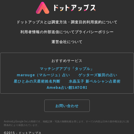
ドットアップスとは
調査方法・調査目的
利用規約について
利用者情報の外部送信について
プライバシーポリシー
運営会社について
おすすめサービス
マッチングアプリ「タップル」
marouge（マルージュ）占い
ゲッターズ飯田の占い
星ひとみの天星術姓名判断
水晶玉子 新ペルシャン占星術
Ameba占い館SATORI
お問い合わせ
AndroidはGoogle Inc.の商標です。掲載記事・写真の無断転載を禁じます。すべての内容は日本の著作権法並びに国
際条約により保護されています。
©2015 - ドットアップス