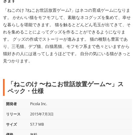
きます
「ねこのけ ?ねこお世話放置ゲーム?」はネコの育成ゲームになりま
す。 かわいい猫をモフモフして、素敵なネコグッズを集めて、幸せ
な暮らしを堪能できます。 猫を触るとどんどん毛玉が出てきて、そ
れを集めることによってグッズを作ることができるようになりま
す。 グッズの作成でストーリーが進みます。 猫の種類も豊富であ
り、三毛猫、デブ猫、白猫黒猫、モフモフ系まで色々といますから
猫好きの人には迷ってしまうほどです。 自分の気にいる猫がきっと
見つかります。
「ねこのけ 〜ねこお世話放置ゲーム〜」ス
ペック・仕様
開発者
Picola Inc.
リリース
2015年7月3日
サイズ
57.7 MB
価格
無料