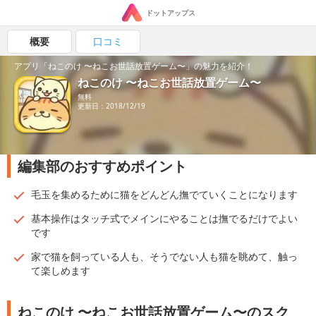
ドットアップス
概要
口コミ
アプリ「ねこのけ 〜ねこお世話放置ゲーム〜」の魅力を紹介！
ねこのけ 〜ねこお世話放置ゲーム〜
無料
更新日：2018/12/19
編集部のおすすめポイント
毛玉を集めるために猫をどんどん撫でていくことになります
基本操作はタッチ式でメインにやることは撫でるだけでよい
です
家で猫を飼っている人も、そうでない人も猫を眺めて、触っ
て楽しめます
ねこのけ 〜ねこお世話放置ゲーム〜のスク