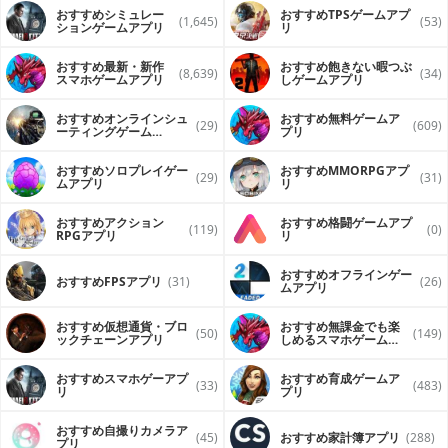
おすすめシミュレー
おすすめTPSゲームアプ
(1,645)
(53)
ションゲームアプリ
リ
おすすめ最新・新作
おすすめ飽きない暇つぶ
(8,639)
(34)
スマホゲームアプリ
しゲームアプリ
おすすめオンラインシュ
おすすめ無料ゲームア
(29)
(609)
ーティングゲーム
プリ
（FPS・TPS）アプリ
おすすめソロプレイゲー
おすすめ MMORPGアプ
(29)
(31)
ムアプリ
リ
おすすめアクション
おすすめ格闘ゲームアプ
(119)
(0)
RPGアプリ
リ
おすすめオフラインゲー
おすすめFPSアプリ
(31)
(26)
ムアプリ
おすすめ仮想通貨・ブロ
おすすめ無課金でも楽
(50)
(149)
ックチェーンアプリ
しめるスマホゲームア
プリ
おすすめスマホゲーアプ
おすすめ育成ゲームア
(33)
(483)
リ
プリ
おすすめ自撮りカメラア
(45)
おすすめ家計簿アプリ
(288)
プリ