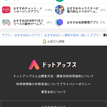
おすすめチャット・メ
おすすめキャラクターが
(145)
(41)
ッセージングアプリ
魅力的なスマホゲームア
プリ
おすすめ2018年11月リ
(61)
おすすめ名刺管理アプリ
(59)
リースの新作ゲームアプ
リ
アプリ
おすすめ占いアプリ
おすすめ占い（運命や定め（命））アプリ
運
お役立ち情報
ドットアップスとは
調査方法・調査目的
利用規約について
利用者情報の外部送信について
プライバシーポリシー
運営会社について
おすすめサービス