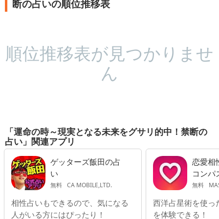
断の占いの順位推移表
順位推移表が見つかりませ
ん
「運命の時～現実となる未来をグサリ的中！禁断の
占い」関連アプリ
ゲッターズ飯田の占
恋愛相
い
コンパ
無料
CA MOBILE,LTD.
無料
MAS
相性占いもできるので、気になる
西洋占星術を使っ
人がいる方にはぴったり！
を体験できる！