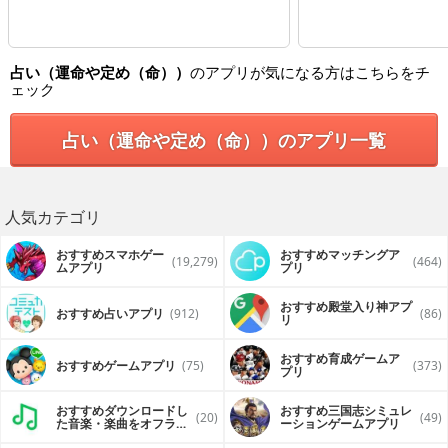
占い（運命や定め（命））
のアプリが気になる方はこちらをチ
ェック
占い（運命や定め（命））のアプリ一覧
人気カテゴリ
おすすめスマホゲー
おすすめマッチングア
(19,279)
(464)
ムアプリ
プリ
おすすめ殿堂入り神アプ
おすすめ占いアプリ
(912)
(86)
リ
おすすめ育成ゲームア
おすすめゲームアプリ
(75)
(373)
プリ
おすすめダウンロードし
おすすめ三国志シミュレ
(20)
(49)
た音楽・楽曲をオフライ
ーションゲームアプリ
ンで再生するアプリ