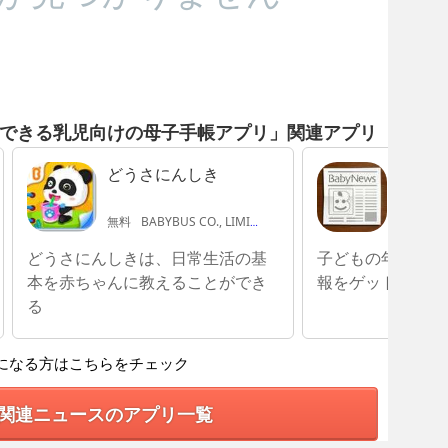
共有できる乳児向けの母子手帳アプリ」関連アプリ
どうさにんしき
Baby
ュース)
向け子
無料
BABYBUS CO., LIMITED
無料
Sh
アプリ
どうさにんしきは、日常生活の基
子どもの年齢を設
本を赤ちゃんに教えることができ
報をゲットしまし
る
になる方はこちらをチェック
関連ニュースのアプリ一覧