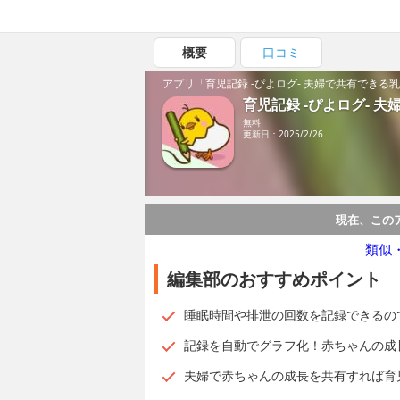
概要
口コミ
アプリ「育児記録 -ぴよログ- 夫婦で共有でき
育児記録 -ぴよログ- 
無料
更新日：2025/2/26
現在、この
類似
編集部のおすすめポイント
睡眠時間や排泄の回数を記録できるの
記録を自動でグラフ化！赤ちゃんの成
夫婦で赤ちゃんの成長を共有すれば育