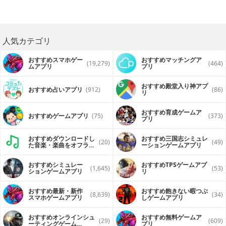
人気カテゴリ
おすすめスマホゲー
おすすめマッチングア
(19,279)
(464)
ムアプリ
プリ
おすすめ殿堂入り神アプ
おすすめ占いアプリ
(912)
(86)
リ
おすすめ育成ゲームア
おすすめゲームアプリ
(75)
(373)
プリ
おすすめダウンロードし
おすすめ三国志シミュレ
(20)
(49)
た音楽・楽曲をオフライ
ーションゲームアプリ
ンで再生するアプリ
おすすめシミュレー
おすすめTPSゲームアプ
(1,645)
(53)
ションゲームアプリ
リ
おすすめ最新・新作
おすすめ飽きない暇つぶ
(8,639)
(34)
スマホゲームアプリ
しゲームアプリ
おすすめオンラインシュ
おすすめ無料ゲームア
(29)
(609)
ーティングゲーム
プリ