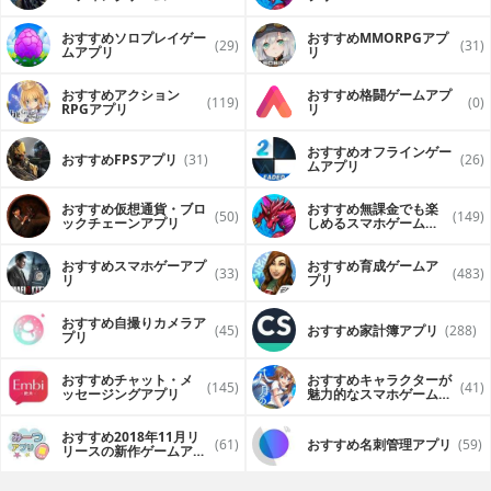
（FPS・TPS）アプリ
おすすめソロプレイゲー
おすすめ MMORPGアプ
(29)
(31)
ムアプリ
リ
おすすめアクション
おすすめ格闘ゲームアプ
(119)
(0)
RPGアプリ
リ
おすすめオフラインゲー
おすすめFPSアプリ
(31)
(26)
ムアプリ
おすすめ仮想通貨・ブロ
おすすめ無課金でも楽
(50)
(149)
ックチェーンアプリ
しめるスマホゲームア
プリ
おすすめスマホゲーアプ
おすすめ育成ゲームア
(33)
(483)
リ
プリ
おすすめ自撮りカメラア
(45)
おすすめ家計簿アプリ
(288)
プリ
おすすめチャット・メ
おすすめキャラクターが
(145)
(41)
ッセージングアプリ
魅力的なスマホゲームア
プリ
おすすめ2018年11月リ
(61)
おすすめ名刺管理アプリ
(59)
リースの新作ゲームアプ
リ