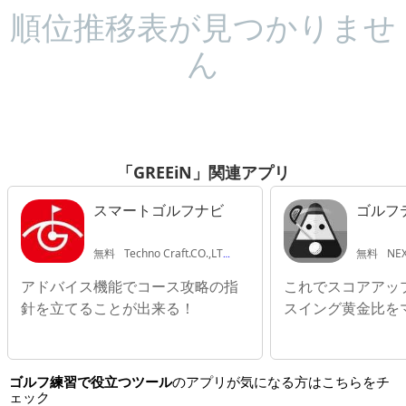
順位推移表が見つかりませ
ん
「GREEiN」関連アプリ
スマートゴルフナビ
ゴルフ
無料
Techno Craft.CO.,LTD.
無料
NEX
アドバイス機能でコース攻略の指
これでスコアアッ
針を立てることが出来る！
スイング黄金比を
ゴルフ練習で役立つツール
のアプリが気になる方はこちらをチ
ェック