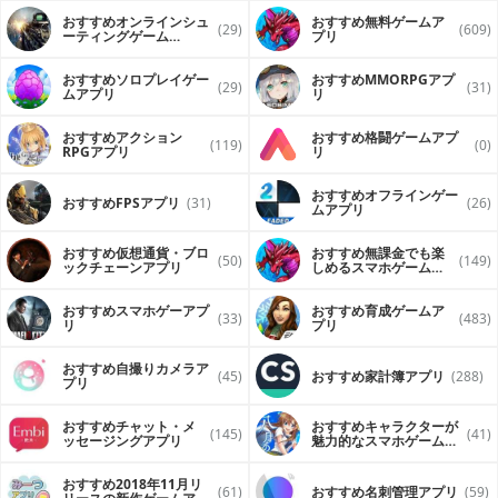
おすすめオンラインシュ
おすすめ無料ゲームア
(29)
(609)
ーティングゲーム
プリ
（FPS・TPS）アプリ
おすすめソロプレイゲー
おすすめ MMORPGアプ
(29)
(31)
ムアプリ
リ
おすすめアクション
おすすめ格闘ゲームアプ
(119)
(0)
RPGアプリ
リ
おすすめオフラインゲー
おすすめFPSアプリ
(31)
(26)
ムアプリ
おすすめ仮想通貨・ブロ
おすすめ無課金でも楽
(50)
(149)
ックチェーンアプリ
しめるスマホゲームア
プリ
おすすめスマホゲーアプ
おすすめ育成ゲームア
(33)
(483)
リ
プリ
おすすめ自撮りカメラア
(45)
おすすめ家計簿アプリ
(288)
プリ
おすすめチャット・メ
おすすめキャラクターが
(145)
(41)
ッセージングアプリ
魅力的なスマホゲームア
プリ
おすすめ2018年11月リ
(61)
おすすめ名刺管理アプリ
(59)