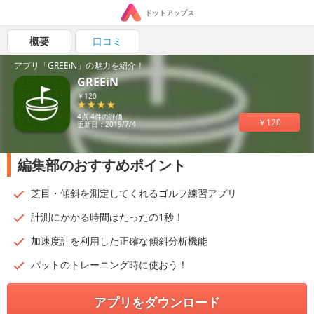
ドットアップス
概要
口コミ
アプリ「GREEiN」の魅力を紹介！
GREEiN
￥120
4点 4件の評価
￥120
更新日：2019/7/4
編集部のおすすめポイント
芝目・傾斜を測定してくれるゴルフ練習アプリ
計測にかかる時間はたったの1秒！
加速度計を利用した正確な傾斜分析機能
パットのトレーニング時に使おう！
アプリをダウンロード