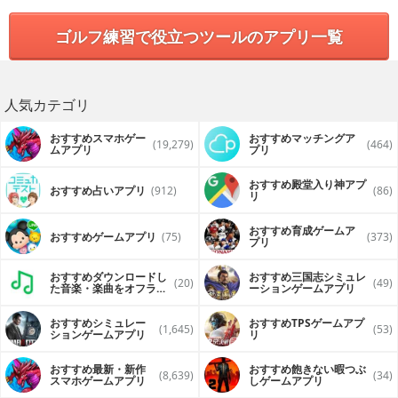
ゴルフ練習で役立つツールのアプリ一覧
人気カテゴリ
おすすめスマホゲー
おすすめマッチングア
(19,279)
(464)
ムアプリ
プリ
おすすめ殿堂入り神アプ
おすすめ占いアプリ
(912)
(86)
リ
おすすめ育成ゲームア
おすすめゲームアプリ
(75)
(373)
プリ
おすすめダウンロードし
おすすめ三国志シミュレ
(20)
(49)
た音楽・楽曲をオフライ
ーションゲームアプリ
ンで再生するアプリ
おすすめシミュレー
おすすめTPSゲームアプ
(1,645)
(53)
ションゲームアプリ
リ
おすすめ最新・新作
おすすめ飽きない暇つぶ
(8,639)
(34)
スマホゲームアプリ
しゲームアプリ