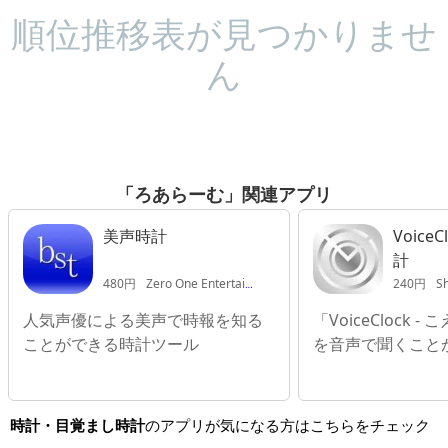
順位推移表が見つかりませ
ん
「ろあらーむ」関連アプリ
美声時計
VoiceC
計
480円
Zero One Entertainment LLC.
240円
Sh
人気声優による美声で時報を知る
「VoiceClock 
ことができる時計ツール
を音声で聞くこと
時計・目覚まし時計
のアプリが気になる方はこちらをチェック