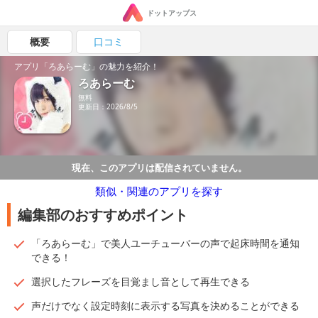
ドットアップス
概要
口コミ
アプリ「ろあらーむ」の魅力を紹介！
ろあらーむ
無料
更新日：2026/8/5
現在、このアプリは配信されていません。
類似・関連のアプリを探す
編集部のおすすめポイント
「ろあらーむ」で美人ユーチューバーの声で起床時間を通知
できる！
選択したフレーズを目覚まし音として再生できる
声だけでなく設定時刻に表示する写真を決めることができる