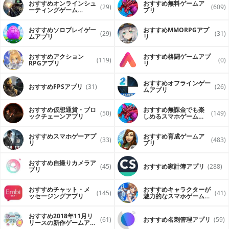
おすすめオンラインシュ
おすすめ無料ゲームア
(29)
(609)
ーティングゲーム
プリ
（FPS・TPS）アプリ
おすすめソロプレイゲー
おすすめ MMORPGアプ
(29)
(31)
ムアプリ
リ
おすすめアクション
おすすめ格闘ゲームアプ
(119)
(0)
RPGアプリ
リ
おすすめオフラインゲー
おすすめFPSアプリ
(31)
(26)
ムアプリ
おすすめ仮想通貨・ブロ
おすすめ無課金でも楽
(50)
(149)
ックチェーンアプリ
しめるスマホゲームア
プリ
おすすめスマホゲーアプ
おすすめ育成ゲームア
(33)
(483)
リ
プリ
おすすめ自撮りカメラア
(45)
おすすめ家計簿アプリ
(288)
プリ
おすすめチャット・メ
おすすめキャラクターが
(145)
(41)
ッセージングアプリ
魅力的なスマホゲームア
プリ
おすすめ2018年11月リ
(61)
おすすめ名刺管理アプリ
(59)
リースの新作ゲームアプ