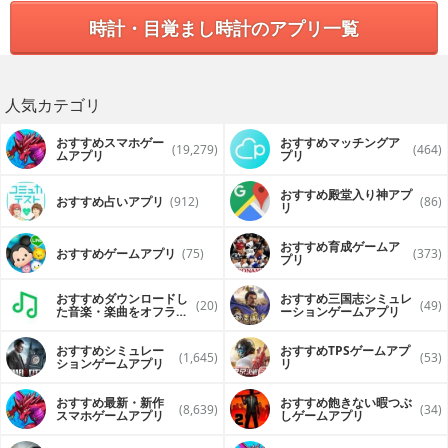
時計・目覚まし時計のアプリ一覧
人気カテゴリ
おすすめスマホゲー
おすすめマッチングア
(19,279)
(464)
ムアプリ
プリ
おすすめ殿堂入り神アプ
おすすめ占いアプリ
(912)
(86)
リ
おすすめ育成ゲームア
おすすめゲームアプリ
(75)
(373)
プリ
おすすめダウンロードし
おすすめ三国志シミュレ
(20)
(49)
た音楽・楽曲をオフライ
ーションゲームアプリ
ンで再生するアプリ
おすすめシミュレー
おすすめTPSゲームアプ
(1,645)
(53)
ションゲームアプリ
リ
おすすめ最新・新作
おすすめ飽きない暇つぶ
(8,639)
(34)
スマホゲームアプリ
しゲームアプリ