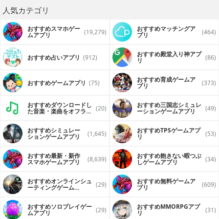
人気カテゴリ
おすすめスマホゲー
おすすめマッチングア
(19,279)
(464)
ムアプリ
プリ
おすすめ殿堂入り神アプ
おすすめ占いアプリ
(912)
(86)
リ
おすすめ育成ゲームア
おすすめゲームアプリ
(75)
(373)
プリ
おすすめダウンロードし
おすすめ三国志シミュレ
(20)
(49)
た音楽・楽曲をオフライ
ーションゲームアプリ
ンで再生するアプリ
おすすめシミュレー
おすすめTPSゲームアプ
(1,645)
(53)
ションゲームアプリ
リ
おすすめ最新・新作
おすすめ飽きない暇つぶ
(8,639)
(34)
スマホゲームアプリ
しゲームアプリ
おすすめオンラインシュ
おすすめ無料ゲームア
(29)
(609)
ーティングゲーム
プリ
（FPS・TPS）アプリ
おすすめソロプレイゲー
おすすめ MMORPGアプ
(29)
(31)
ムアプリ
リ