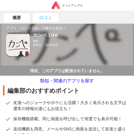
ドットアップス
概要
口コミ
アプリ「カンペ Lite」の魅力を紹介！
カンペ Lite
無料
更新日：2026/8/6
現在、このアプリは配信されていません。
類似・関連のアプリを探す
編集部のおすすめポイント
友達へのジョークやボケにも活躍！大きく表示される文字は
通常の情報伝達にもお役立ち！
保存機能搭載。同じ画面を呼び出して何度でも表示可能！
送信機能も用意。メールやSNSに画面を送信して友達と盛り