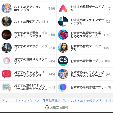
おすすめアクション
おすすめ格闘ゲームアプ
(119)
(0)
RPGアプリ
リ
おすすめオフラインゲー
おすすめFPSアプリ
(31)
(26)
ムアプリ
おすすめ仮想通貨・ブロ
おすすめ無課金でも楽
(50)
(149)
ックチェーンアプリ
しめるスマホゲームア
プリ
おすすめスマホゲーアプ
おすすめ育成ゲームア
(33)
(483)
リ
プリ
おすすめ自撮りカメラア
(45)
おすすめ家計簿アプリ
(288)
プリ
おすすめチャット・メ
おすすめキャラクターが
(145)
(41)
ッセージングアプリ
魅力的なスマホゲームア
プリ
おすすめ2018年11月リ
(61)
おすすめ名刺管理アプリ
(59)
リースの新作ゲームアプ
リ
アプリ
おすすめビジネス・仕事効率化アプリ
おすすめメモ帳アプリ
おす
お役立ち情報