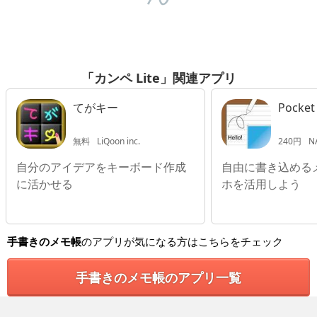
「カンペ Lite」関連アプリ
てがキー
Pocket
無料
LiQoon inc.
240円
N
自分のアイデアをキーボード作成
自由に書き込める
に活かせる
ホを活用しよう
手書きのメモ帳
のアプリが気になる方はこちらをチェック
手書きのメモ帳のアプリ一覧