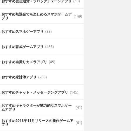
おすすめ仮想通貨・ブロックチェーンアプリ
(50)
おすすめ無課金でも楽しめるスマホゲームア
(149)
プリ
おすすめスマホゲーアプリ
(33)
おすすめ育成ゲームアプリ
(483)
おすすめ自撮りカメラアプリ
(45)
おすすめ家計簿アプリ
(288)
おすすめチャット・メッセージングアプリ
(145)
志の俺の覚え
松本人志の眠くなる
おすすめキャラクターが魅力的なスマホゲー
(41)
国語１００～
アプリ
ムアプリ
～
SHIMOTO FANDANGO
無料
YOSHIMOTO FANDANGO
おすすめ2018年11月リリースの新作ゲームア
(61)
プリ
ながら英語の勉
松本人志さんの声を聞いて眠りに