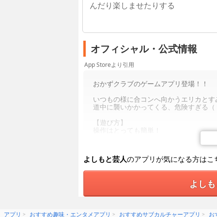
んだり楽しませたりする
オフィシャル・公式情報
App Storeより引用
おかずクラブのゲームアプリ登場！！
いつもの様に合コンへ向かうエリカとす
道中に襲いかかってくる、危険すぎる（
【遊び方】
操作はとっても簡単！
エリカに襲いかかってくる（？）男達を
うまく回避できると、おかずポイントを
よしもと芸人
のアプリが気になる方はこ
おかずポイントを沢山ゲットするとここ
うになるよ！
よしも
たくさんプレイして全てのブロマイドと
アプリ
おすすめ趣味・エンタメアプリ
おすすめサブカルチャーアプリ
お