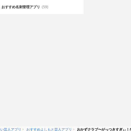
つきたい人におすすめ
おすすめ名刺管理アプリ
(59)
笑い芸人アプリ
おすすめよしもと芸人アプリ
おかずクラブ〜がっつきすぎぃ！