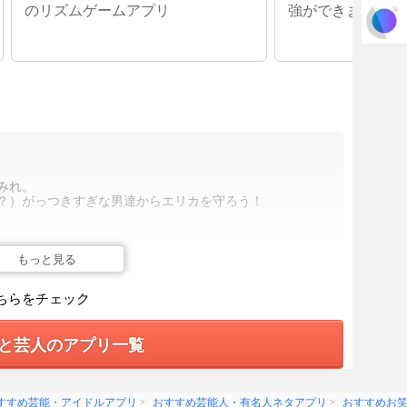
のリズムゲームアプリ
強ができます
みれ。
？）がっつきすぎな男達からエリカを守ろう！
タップで回避！
もっと見る
獲得！！
ちらをチェック
でしか見られないブロマイドやコント動画が見られるよ
と芸人のアプリ一覧
コント動画を手に入れよう！！
すすめ芸能・アイドルアプリ
おすすめ芸能人・有名人ネタアプリ
おすすめお