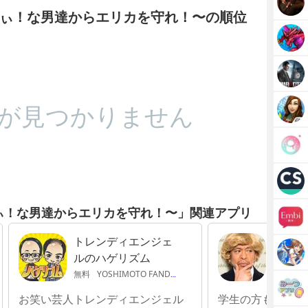
ぃ！な男達からエリカを守れ！〜の順位
が見つかりません
ぃ！な男達からエリカを守れ！〜」関連アプリ
トレンディエンジェ
松本人
ルのハゲリズム
たい外
英語編
無料
YOSHIMOTO FANDANGO
無料
YO
お笑い芸人トレンディエンジェル
学生の方も楽しみ