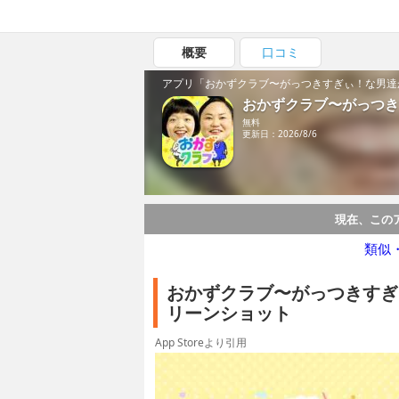
概要
口コミ
アプリ「おかずクラブ〜がっつきすぎぃ！な男達
おかずクラブ〜がっつき
無料
更新日：2026/8/6
現在、この
類似
おかずクラブ〜がっつきすぎ
リーンショット
App Storeより引用