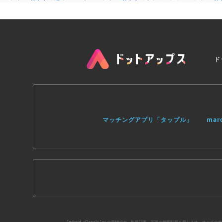
ド
マッチングアプリ「タップル」
ma
AndroidはGoogle Inc.の商標です。掲載記事・写真の無断転載を禁じます。す