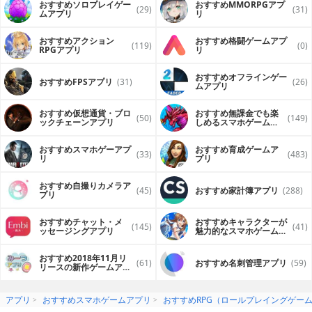
おすすめソロプレイゲー
おすすめ MMORPGアプ
(29)
(31)
ムアプリ
リ
おすすめアクション
おすすめ格闘ゲームアプ
(119)
(0)
RPGアプリ
リ
おすすめオフラインゲー
おすすめFPSアプリ
(31)
(26)
ムアプリ
おすすめ仮想通貨・ブロ
おすすめ無課金でも楽
(50)
(149)
ックチェーンアプリ
しめるスマホゲームア
プリ
おすすめスマホゲーアプ
おすすめ育成ゲームア
(33)
(483)
リ
プリ
おすすめ自撮りカメラア
(45)
おすすめ家計簿アプリ
(288)
プリ
おすすめチャット・メ
おすすめキャラクターが
(145)
(41)
ッセージングアプリ
魅力的なスマホゲームア
プリ
おすすめ2018年11月リ
(61)
おすすめ名刺管理アプリ
(59)
リースの新作ゲームアプ
リ
アプリ
おすすめスマホゲームアプリ
おすすめRPG（ロールプレイングゲー