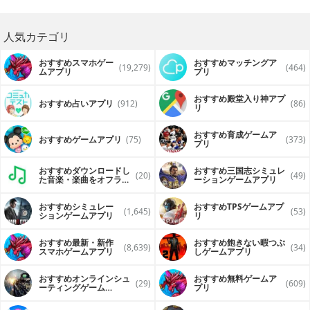
人気カテゴリ
おすすめスマホゲー
おすすめマッチングア
(19,279)
(464)
ムアプリ
プリ
おすすめ殿堂入り神アプ
おすすめ占いアプリ
(912)
(86)
リ
おすすめ育成ゲームア
おすすめゲームアプリ
(75)
(373)
プリ
おすすめダウンロードし
おすすめ三国志シミュレ
(20)
(49)
た音楽・楽曲をオフライ
ーションゲームアプリ
ンで再生するアプリ
おすすめシミュレー
おすすめTPSゲームアプ
(1,645)
(53)
ションゲームアプリ
リ
おすすめ最新・新作
おすすめ飽きない暇つぶ
(8,639)
(34)
スマホゲームアプリ
しゲームアプリ
おすすめオンラインシュ
おすすめ無料ゲームア
(29)
(609)
ーティングゲーム
プリ
（FPS・TPS）アプリ