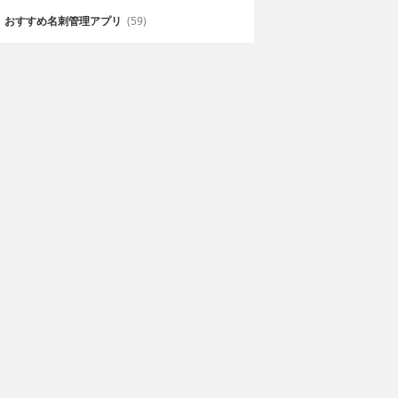
おすすめ名刺管理アプリ
(59)
り王！＜９回
びゅんSO
死満塁シリー