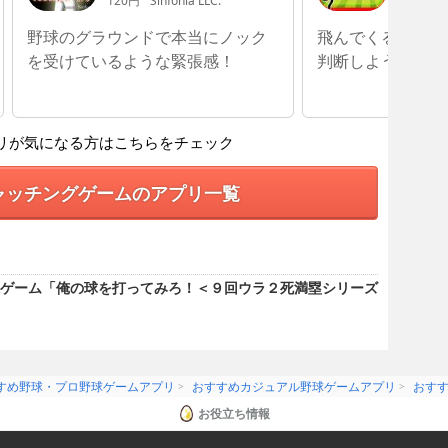
ズ＞
120円
Sinfonia LLC.
無料
CO
野球のグラウンドで本当にノック
飛んでくるボール
を受けているような緊張感！
判断しよう
リが気になる方はこちらをチェック
ャッチングゲームのアプリ一覧
ゲーム「俺の球を打ってみろ！＜９回ウラ２死満塁シリーズ
すめ野球・プロ野球ゲームアプリ
おすすめカジュアル野球ゲームアプリ
おす
お役立ち情報