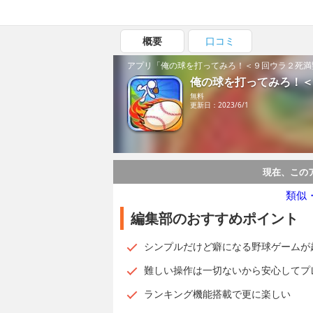
概要
口コミ
アプリ「俺の球を打ってみろ！＜９回ウラ２死満
俺の球を打ってみろ！＜
無料
更新日：2023/6/1
現在、この
類似
編集部のおすすめポイント
シンプルだけど癖になる野球ゲームが
難しい操作は一切ないから安心してプ
ランキング機能搭載で更に楽しい