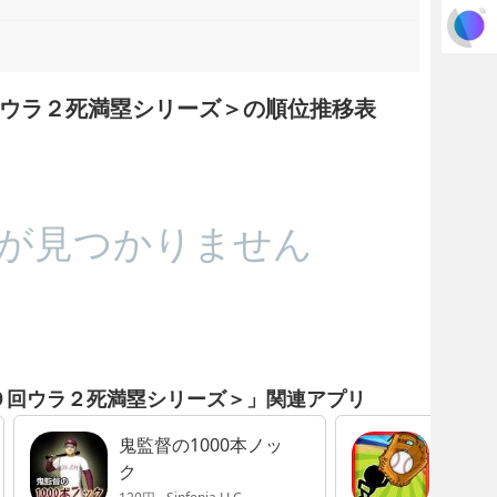
ウラ２死満塁シリーズ＞の順位推移表
が見つかりません
９回ウラ２死満塁シリーズ＞」関連アプリ
鬼監督の1000本ノッ
たまと
ク
ウラ２