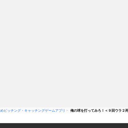
LOPL, Inc.
無料
KEINS Co.,Ltd.
の種類を的確に
狙ったパネルへボールを投げて打
ち抜くだけ！簡単ルールで手軽に
遊べる！
すめピッチング・キャッチングゲームアプリ
俺の球を打ってみろ！＜９回ウラ２