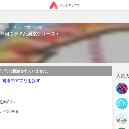
ドットアップス
塁シリーズ＞」の魅力を紹介！
９回ウラ２死満塁シリーズ＞
アプリは配信されていません。
人気
・関連のアプリを探す
超面白い
レイ出来る