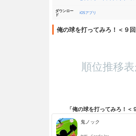
ダウンロー
iOSアプリ
ド
俺の球を打ってみろ！＜９回
順位推移表
「俺の球を打ってみろ！＜
鬼ノック