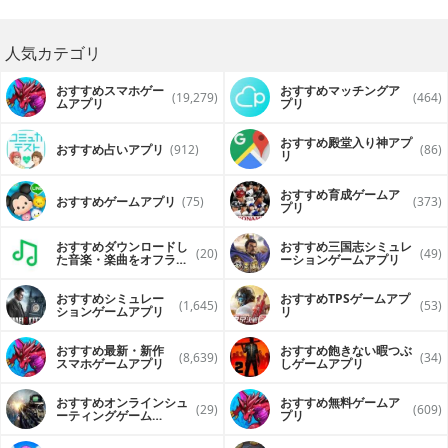
人気カテゴリ
おすすめスマホゲー
おすすめマッチングア
(19,279)
(464)
ムアプリ
プリ
おすすめ殿堂入り神アプ
おすすめ占いアプリ
(912)
(86)
リ
おすすめ育成ゲームア
おすすめゲームアプリ
(75)
(373)
プリ
おすすめダウンロードし
おすすめ三国志シミュレ
(20)
(49)
た音楽・楽曲をオフライ
ーションゲームアプリ
ンで再生するアプリ
おすすめシミュレー
おすすめTPSゲームアプ
(1,645)
(53)
ションゲームアプリ
リ
おすすめ最新・新作
おすすめ飽きない暇つぶ
(8,639)
(34)
スマホゲームアプリ
しゲームアプリ
おすすめオンラインシュ
おすすめ無料ゲームア
(29)
(609)
ーティングゲーム
プリ
（FPS・TPS）アプリ