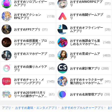
おすすめソロプレイゲー
おすすめ MMORPGアプ
(29)
(31)
ムアプリ
リ
おすすめアクション
おすすめ格闘ゲームアプ
(119)
(0)
RPGアプリ
リ
おすすめオフラインゲー
おすすめFPSアプリ
(31)
(26)
ムアプリ
おすすめ仮想通貨・ブロ
おすすめ無課金でも楽
(50)
(149)
ックチェーンアプリ
しめるスマホゲームア
プリ
おすすめスマホゲーアプ
おすすめ育成ゲームア
(33)
(483)
リ
プリ
おすすめ自撮りカメラア
(45)
おすすめ家計簿アプリ
(288)
プリ
おすすめチャット・メ
おすすめキャラクターが
(145)
(41)
ッセージングアプリ
魅力的なスマホゲームア
プリ
おすすめ2018年11月リ
(61)
おすすめ名刺管理アプリ
(59)
リースの新作ゲームアプ
リ
アプリ
おすすめ趣味・エンタメアプリ
おすすめサブカルチャーアプリ
お