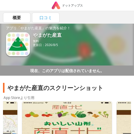
ドットアップス
概要
口コミ
アプリ「やまがた産直」の魅力を紹介！
やまがた産直
無料
更新日：2026/8/5
現在、このアプリは配信されていません。
やまがた産直のスクリーンショット
App Storeより引用