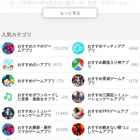
様に山形県内の産地直売所の魅力（旬・鮮度・多様性）をお
届け致します。
もっと見る
人気カテゴリ
おすすめスマホゲー
おすすめマッチングア
(19,279)
(464)
ムアプリ
プリ
おすすめ殿堂入り神アプ
おすすめ占いアプリ
(912)
(86)
リ
おすすめ育成ゲームア
おすすめゲームアプリ
(75)
(373)
プリ
おすすめダウンロードし
おすすめ三国志シミュレ
(20)
(49)
た音楽・楽曲をオフライ
ーションゲームアプリ
ンで再生するアプリ
おすすめシミュレー
おすすめTPSゲームアプ
(1,645)
(53)
ションゲームアプリ
リ
おすすめ最新・新作
おすすめ飽きない暇つぶ
(8,639)
(34)
スマホゲームアプリ
しゲームアプリ