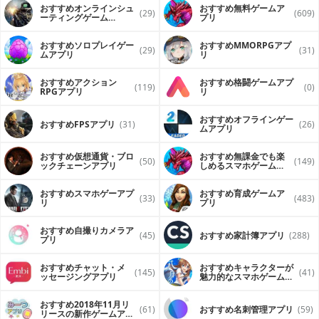
おすすめオンラインシュ
おすすめ無料ゲームア
(29)
(609)
ーティングゲーム
プリ
（FPS・TPS）アプリ
おすすめソロプレイゲー
おすすめ MMORPGアプ
(29)
(31)
ムアプリ
リ
おすすめアクション
おすすめ格闘ゲームアプ
(119)
(0)
RPGアプリ
リ
おすすめオフラインゲー
おすすめFPSアプリ
(31)
(26)
ムアプリ
おすすめ仮想通貨・ブロ
おすすめ無課金でも楽
(50)
(149)
ックチェーンアプリ
しめるスマホゲームア
プリ
おすすめスマホゲーアプ
おすすめ育成ゲームア
(33)
(483)
リ
プリ
おすすめ自撮りカメラア
(45)
おすすめ家計簿アプリ
(288)
プリ
おすすめチャット・メ
おすすめキャラクターが
(145)
(41)
ッセージングアプリ
魅力的なスマホゲームア
プリ
おすすめ2018年11月リ
(61)
おすすめ名刺管理アプリ
(59)
リースの新作ゲームアプ