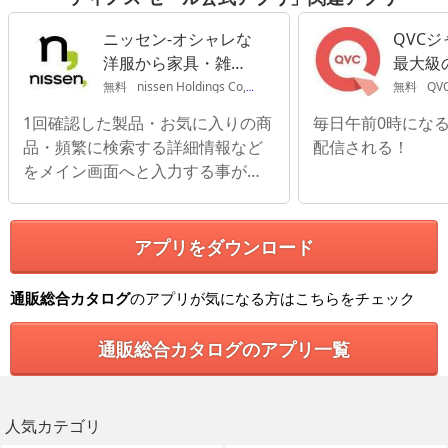
ニッセン-オシャレな
QVC
洋服から家具・雑貨
最大級
まで揃うカタログ通
ッピン
無料
nissen Holdings Co,.Ltd
無料
QVC
販
1回確認した製品・お気に入りの商
毎日午前0時にな
品・頻繁に検索する詳細情報など
配信される！
をメイン画面へと入力する事が出
来ます。
アプリをダウンロード
通販総合カタログ
のアプリが気になる方はこちらをチェック
通販総合カタログのアプリ一覧
人気カテゴリ