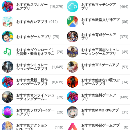
おすすめスマホゲー
おすすめマッチングア
(19,279)
(464)
ムアプリ
プリ
おすすめ殿堂入り神アプ
おすすめ占いアプリ
(912)
(86)
リ
おすすめ育成ゲームア
おすすめゲームアプリ
(75)
(373)
プリ
おすすめダウンロードし
おすすめ三国志シミュレ
(20)
(49)
た音楽・楽曲をオフライ
ーションゲームアプリ
ンで再生するアプリ
おすすめシミュレー
おすすめTPSゲームアプ
(1,645)
(53)
ションゲームアプリ
リ
おすすめ最新・新作
おすすめ飽きない暇つぶ
(8,639)
(34)
スマホゲームアプリ
しゲームアプリ
おすすめオンラインシュ
おすすめ無料ゲームア
(29)
(609)
ーティングゲーム
プリ
（FPS・TPS）アプリ
おすすめソロプレイゲー
おすすめ MMORPGアプ
(29)
(31)
ムアプリ
リ
おすすめアクション
おすすめ格闘ゲームアプ
(119)
(0)
RPGアプリ
リ