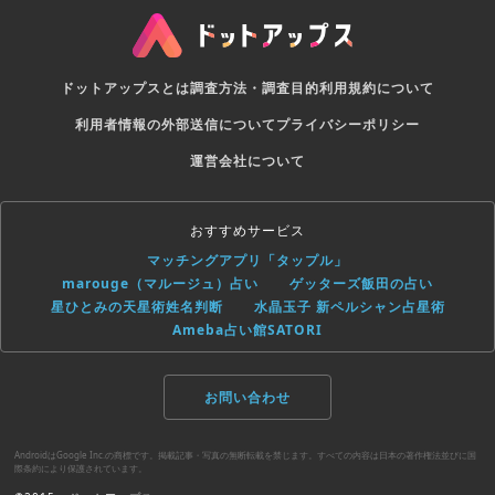
ドットアップスとは
調査方法・調査目的
利用規約について
利用者情報の外部送信について
プライバシーポリシー
運営会社について
おすすめサービス
マッチングアプリ「タップル」
marouge（マルージュ）占い
ゲッターズ飯田の占い
星ひとみの天星術姓名判断
水晶玉子 新ペルシャン占星術
Ameba占い館SATORI
お問い合わせ
AndroidはGoogle Inc.の商標です。掲載記事・写真の無断転載を禁じます。すべての内容は日本の著作権法並びに国
際条約により保護されています。