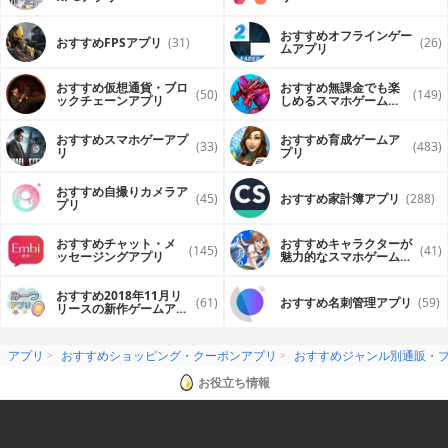
おすすめオフラインゲー
おすすめFPSアプリ
(31)
(26)
ムアプリ
おすすめ仮想通貨・ブロ
おすすめ無課金でも楽
(50)
(149)
ックチェーンアプリ
しめるスマホゲームア
プリ
おすすめスマホゲーアプ
おすすめ育成ゲームア
(33)
(483)
リ
プリ
おすすめ自撮りカメラア
(45)
おすすめ家計簿アプリ
(288)
プリ
おすすめチャット・メ
おすすめキャラクターが
(145)
(41)
ッセージングアプリ
魅力的なスマホゲームア
プリ
おすすめ2018年11月リ
(61)
おすすめ名刺管理アプリ
(59)
リースの新作ゲームアプ
リ
アプリ
おすすめショッピング・クーポンアプリ
おすすめジャンル別通販・
お役立ち情報