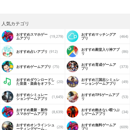
人気カテゴリ
おすすめスマホゲー
おすすめマッチングア
(19,279)
(464)
ムアプリ
プリ
おすすめ殿堂入り神アプ
おすすめ占いアプリ
(912)
(86)
リ
おすすめ育成ゲームア
おすすめゲームアプリ
(75)
(373)
プリ
おすすめダウンロードし
おすすめ三国志シミュレ
(20)
(49)
た音楽・楽曲をオフライ
ーションゲームアプリ
ンで再生するアプリ
おすすめシミュレー
おすすめTPSゲームアプ
(1,645)
(53)
ションゲームアプリ
リ
おすすめ最新・新作
おすすめ飽きない暇つぶ
(8,639)
(34)
スマホゲームアプリ
しゲームアプリ
おすすめオンラインシュ
おすすめ無料ゲームア
(29)
(609)
ーティングゲーム
プリ