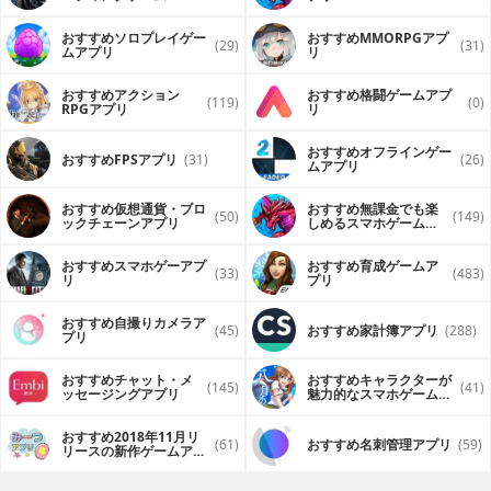
（FPS・TPS）アプリ
おすすめソロプレイゲー
おすすめ MMORPGアプ
(29)
(31)
ムアプリ
リ
おすすめアクション
おすすめ格闘ゲームアプ
(119)
(0)
RPGアプリ
リ
おすすめオフラインゲー
おすすめFPSアプリ
(31)
(26)
ムアプリ
おすすめ仮想通貨・ブロ
おすすめ無課金でも楽
(50)
(149)
ックチェーンアプリ
しめるスマホゲームア
プリ
おすすめスマホゲーアプ
おすすめ育成ゲームア
(33)
(483)
リ
プリ
おすすめ自撮りカメラア
(45)
おすすめ家計簿アプリ
(288)
プリ
おすすめチャット・メ
おすすめキャラクターが
(145)
(41)
ッセージングアプリ
魅力的なスマホゲームア
プリ
おすすめ2018年11月リ
(61)
おすすめ名刺管理アプリ
(59)
リースの新作ゲームアプ
リ