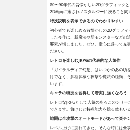
80〜90年代の昔懐かしい2Dグラフィック
2D画面に癒されノスタルジーに浸ること間
特技説明を表示できるのでわかりやすい
初心者でも楽しめる昔懐かしの2Dグラフィ
した今作は、新魔法や新モンスターなどの
要素が増しました。ぜひ、童心に帰って充
ださい。
レトロを楽しむJRPGの代表的な人気作
「ガイラルディア幻想」はいつかのあの頃を
けでなく、多種多様な攻撃や魔法の種類、
います。
キャラの特技を習得して着実に強くなろう
レトロなJRPGとして人気のあるこのシリ
できます。負けじと特殊能力を操る敵もい
戦闘は全攻撃のオートモードがあって楽チ
レベル上げに疲れてきた、そんな時には全