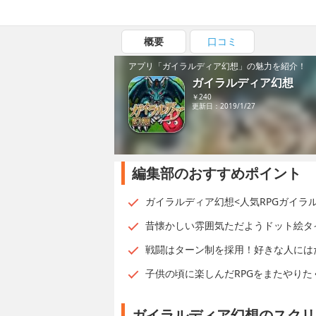
概要
口コミ
アプリ「ガイラルディア幻想」の魅力を紹介！
ガイラルディア幻想
￥240
更新日：2019/1/27
編集部のおすすめポイント
ガイラルディア幻想<人気RPGガイラ
昔懐かしい雰囲気ただようドット絵タイ
戦闘はターン制を採用！好きな人には
子供の頃に楽しんだRPGをまたやり
ガイラルディア幻想のスクリ