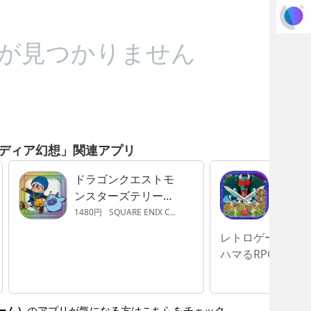
が見つかりません
ディア幻想」関連アプリ
ドラゴンクエストモ
ガイラ
ンスターズテリーの
ワンダーランド
1480円
SQUARE ENIX Co., Ltd.
240円
L
RETRO
レトロゲーム好き
ハマるRPG
ーム）
のアプリが気になる方はこちらをチェック