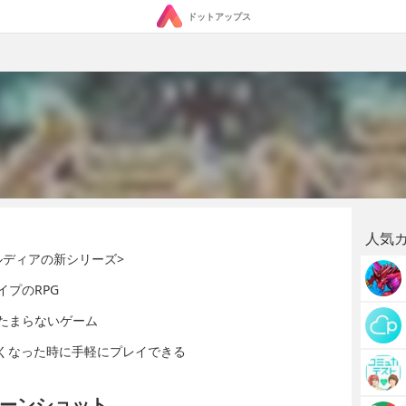
ドットアップス
人気
ルディアの新シリーズ>
プのRPG
たまらないゲーム
たくなった時に手軽にプレイできる
ーンショット