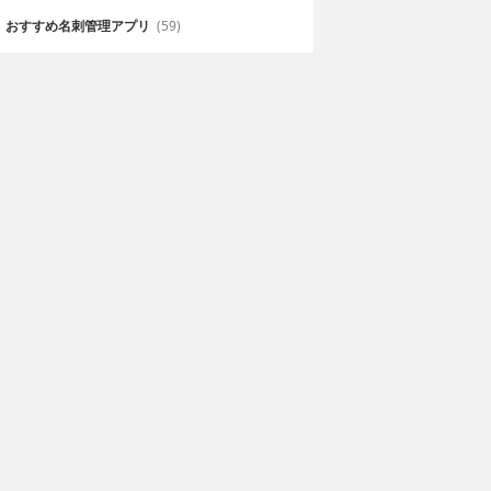
おすすめ名刺管理アプリ
(59)
ルディア8
ガイラルディア幻想
3
ynus Inc.
240円
Lynus Inc.
なら間違いなく
ガイラルディア幻想3 見下ろし型
2Dロールプレイングゲーム