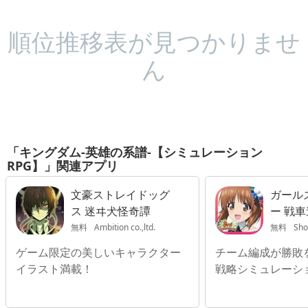
順位推移表が見つかりませ
ん
「キングダム-英雄の系譜-【シミュレーション
RPG】」関連アプリ
文豪ストレイドッグ
ガール
ス 迷ヰ犬怪奇譚
ー 戦
無料
Ambition co.,ltd.
無料
Sho
ゲーム限定の美しいキャラクター
チーム編成が勝敗
イラスト満載！
戦略シミュレーシ