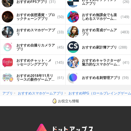
おすすめFPSアプリ
(31)
(26)
ムアプリ
おすすめ仮想通貨・ブロ
おすすめ無課金でも楽
(50)
(149)
ックチェーンアプリ
しめるスマホゲームア
プリ
おすすめスマホゲーアプ
おすすめ育成ゲームア
(33)
(483)
リ
プリ
おすすめ自撮りカメラア
(45)
おすすめ家計簿アプリ
(288)
プリ
おすすめチャット・メ
おすすめキャラクターが
(145)
(41)
ッセージングアプリ
魅力的なスマホゲームア
プリ
おすすめ2018年11月リ
(61)
おすすめ名刺管理アプリ
(59)
リースの新作ゲームアプ
リ
アプリ
おすすめスマホゲームアプリ
おすすめRPG（ロールプレイングゲー
お役立ち情報