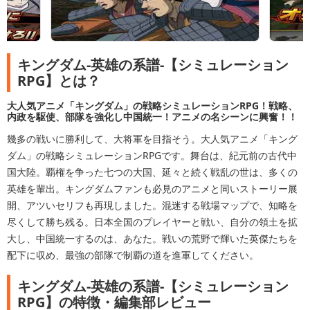
キングダム-英雄の系譜-【シミュレーション
RPG】とは？
大人気アニメ「キングダム」の戦略シミュレーションRPG！戦略、
内政を駆使、部隊を強化し中国統一！アニメの名シーンに興奮！！
幾多の戦いに勝利して、大将軍を目指そう。大人気アニメ「キング
ダム」の戦略シミュレーションRPGです。舞台は、紀元前の古代中
国大陸。覇権を争った七つの大国、延々と続く戦乱の世は、多くの
英雄を輩出。キングダムファンも必見のアニメと同いストーリー展
開、アツいセリフも再現しました。混迷する戦場マップで、知略を
尽くして勝ち残る。日本全国のプレイヤーと戦い、自分の領土を拡
大し、中国統一するのは、あなた。戦いの荒野で輝いた英傑たちを
配下に収め、最強の部隊で制覇の道を進軍してください。
キングダム-英雄の系譜-【シミュレーション
RPG】の特徴・編集部レビュー