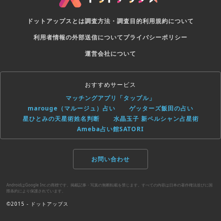
ドットアップスとは
調査方法・調査目的
利用規約について
利用者情報の外部送信について
プライバシーポリシー
運営会社について
おすすめサービス
マッチングアプリ「タップル」
marouge（マルージュ）占い
ゲッターズ飯田の占い
星ひとみの天星術姓名判断
水晶玉子 新ペルシャン占星術
Ameba占い館SATORI
お問い合わせ
AndroidはGoogle Inc.の商標です。掲載記事・写真の無断転載を禁じます。すべての内容は日本の著作権法並びに国
際条約により保護されています。
©2015 - ドットアップス