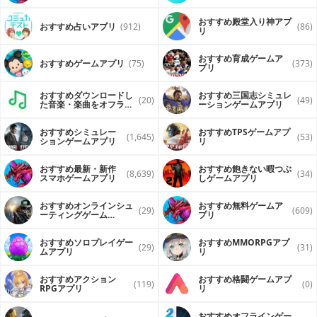
おすすめ殿堂入り神アプ
おすすめ占いアプリ
(912)
(86)
リ
おすすめ育成ゲームア
おすすめゲームアプリ
(75)
(373)
プリ
おすすめダウンロードし
おすすめ三国志シミュレ
(20)
(49)
た音楽・楽曲をオフライ
ーションゲームアプリ
ンで再生するアプリ
おすすめシミュレー
おすすめTPSゲームアプ
(1,645)
(53)
ションゲームアプリ
リ
おすすめ最新・新作
おすすめ飽きない暇つぶ
(8,639)
(34)
スマホゲームアプリ
しゲームアプリ
おすすめオンラインシュ
おすすめ無料ゲームア
(29)
(609)
ーティングゲーム
プリ
（FPS・TPS）アプリ
おすすめソロプレイゲー
おすすめ MMORPGアプ
(29)
(31)
ムアプリ
リ
おすすめアクション
おすすめ格闘ゲームアプ
(119)
(0)
RPGアプリ
リ
おすすめオフラインゲー