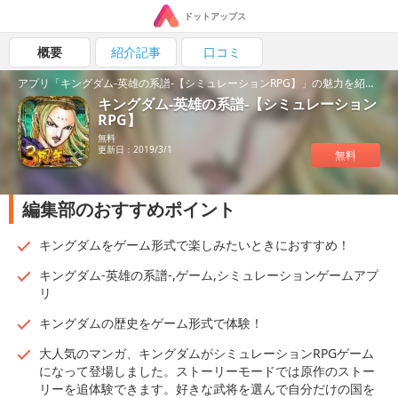
ドットアップス
概要
紹介記事
口コミ
アプリ「キングダム-英雄の系譜-【シミュレーションRPG】」の魅力を紹介！
キングダム-英雄の系譜-【シミュレーション
RPG】
無料
更新日：2019/3/1
無料
編集部のおすすめポイント
キングダムをゲーム形式で楽しみたいときにおすすめ！
キングダム-英雄の系譜-,ゲーム,シミュレーションゲームアプ
リ
キングダムの歴史をゲーム形式で体験！
大人気のマンガ、キングダムがシミュレーションRPGゲーム
になって登場しました。ストーリーモードでは原作のストー
リーを追体験できます。好きな武将を選んで自分だけの国を