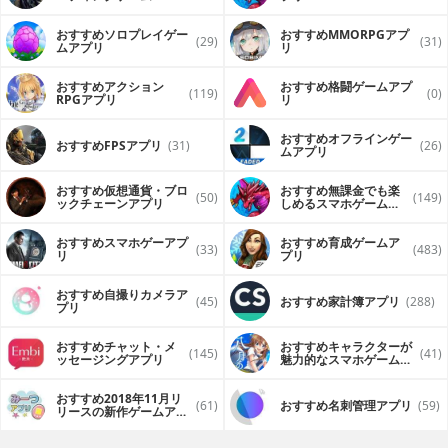
（FPS・TPS）アプリ
おすすめソロプレイゲー
おすすめ MMORPGアプ
(29)
(31)
ムアプリ
リ
おすすめアクション
おすすめ格闘ゲームアプ
(119)
(0)
RPGアプリ
リ
おすすめオフラインゲー
おすすめFPSアプリ
(31)
(26)
ムアプリ
おすすめ仮想通貨・ブロ
おすすめ無課金でも楽
(50)
(149)
ックチェーンアプリ
しめるスマホゲームア
プリ
おすすめスマホゲーアプ
おすすめ育成ゲームア
(33)
(483)
リ
プリ
おすすめ自撮りカメラア
(45)
おすすめ家計簿アプリ
(288)
プリ
おすすめチャット・メ
おすすめキャラクターが
(145)
(41)
ッセージングアプリ
魅力的なスマホゲームア
プリ
おすすめ2018年11月リ
(61)
おすすめ名刺管理アプリ
(59)
リースの新作ゲームアプ
リ