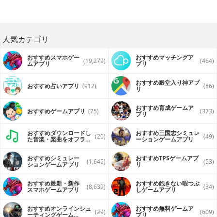
人気カテゴリ
おすすめスマホゲー
おすすめマッチングア
(19,279)
(464)
ムアプリ
プリ
おすすめ殿堂入り神アプ
おすすめ占いアプリ
(912)
(86)
リ
おすすめ育成ゲームア
おすすめゲームアプリ
(75)
(373)
プリ
おすすめダウンロードし
おすすめ三国志シミュレ
(20)
(49)
た音楽・楽曲をオフライ
ーションゲームアプリ
ンで再生するアプリ
おすすめシミュレー
おすすめTPSゲームアプ
(1,645)
(53)
ションゲームアプリ
リ
おすすめ最新・新作
おすすめ飽きない暇つぶ
(8,639)
(34)
スマホゲームアプリ
しゲームアプリ
おすすめオンラインシュ
おすすめ無料ゲームア
(29)
(609)
ーティングゲーム
プリ