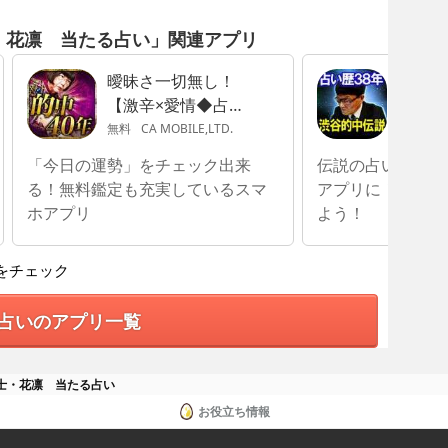
・花凛 当たる占い」関連アプリ
曖昧さ一切無し！
占い歴
【激辛×愛情◆占
占い伝
い】東京都北区赤羽
年】恋
無料
CA MOBILE,LTD.
無料
Tel
の母
「今日の運勢」をチェック出来
伝説の占い師サト
る！無料鑑定も充実しているスマ
アプリに！驚愕の
ホアプリ
よう！
をチェック
占いのアプリ一覧
士・花凛 当たる占い
お役立ち情報