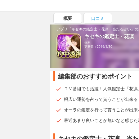
概要
口コミ
アプリ「キセキの鑑定士・花凛 当たる占い」の
キセキの鑑定士・花凛 
無料
更新日：2019/1/30
編集部のおすすめポイント
ＴＶ番組でも活躍！人気鑑定士「花凛
幅広い運勢を占って貰うことが出来る
オーラの鑑定を行って貰うことが出来
最近あまり良いことが無いなと感じた
キセキの鑑定士・花凛 当た