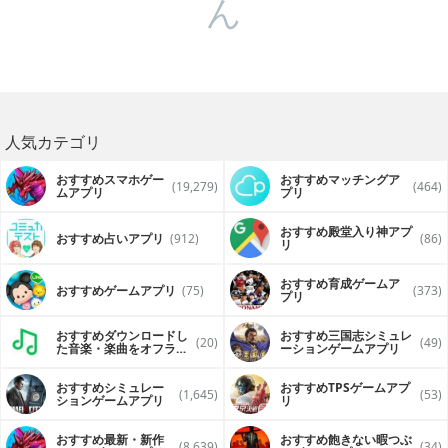
ん
人気カテゴリ
おすすめスマホゲー
おすすめマッチングア
(19,279)
(464)
ムアプリ
プリ
おすすめ殿堂入り神アプ
おすすめ占いアプリ
(912)
(86)
リ
おすすめ育成ゲームア
おすすめゲームアプリ
(75)
(373)
プリ
おすすめダウンロードし
おすすめ三国志シミュレ
(20)
(49)
た音楽・楽曲をオフライ
ーションゲームアプリ
ンで再生するアプリ
おすすめシミュレー
おすすめTPSゲームアプ
(1,645)
(53)
ションゲームアプリ
リ
おすすめ最新・新作
おすすめ飽きない暇つぶ
(8,639)
(34)