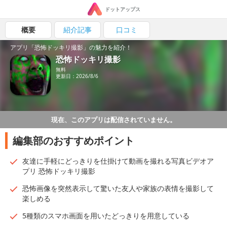
ドットアップス
概要
紹介記事
口コミ
アプリ「恐怖ドッキリ撮影」の魅力を紹介！
恐怖ドッキリ撮影
無料
更新日：2026/8/6
現在、このアプリは配信されていません。
編集部のおすすめポイント
友達に手軽にどっきりを仕掛けて動画を撮れる写真ビデオア
プリ 恐怖ドッキリ撮影
恐怖画像を突然表示して驚いた友人や家族の表情を撮影して
楽しめる
5種類のスマホ画面を用いたどっきりを用意している