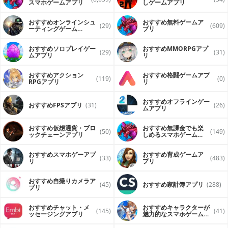
スマホゲームアプリ
しゲームアプリ
おすすめオンラインシュ
おすすめ無料ゲームア
(29)
(609)
ーティングゲーム
プリ
（FPS・TPS）アプリ
おすすめソロプレイゲー
おすすめ MMORPGアプ
(29)
(31)
ムアプリ
リ
おすすめアクション
おすすめ格闘ゲームアプ
(119)
(0)
RPGアプリ
リ
おすすめオフラインゲー
おすすめFPSアプリ
(31)
(26)
ムアプリ
おすすめ仮想通貨・ブロ
おすすめ無課金でも楽
(50)
(149)
ックチェーンアプリ
しめるスマホゲームア
プリ
おすすめスマホゲーアプ
おすすめ育成ゲームア
(33)
(483)
リ
プリ
おすすめ自撮りカメラア
(45)
おすすめ家計簿アプリ
(288)
プリ
おすすめチャット・メ
おすすめキャラクターが
(145)
(41)
ッセージングアプリ
魅力的なスマホゲームア
プリ