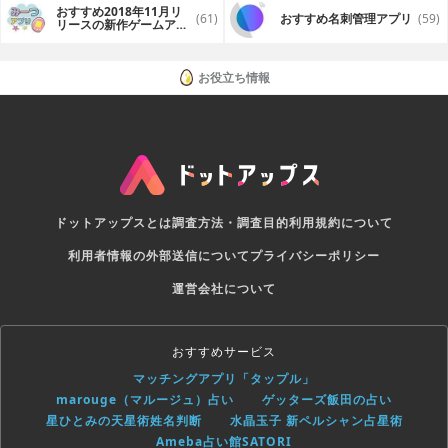
おすすめ2018年11月リ
(61)
おすすめ名刺管理アプリ
(59)
リースの新作ゲームアプ
リ
お役立ち情報
ドットアップスとは
調査方法・調査目的
利用規約について
利用者情報の外部送信について
プライバシーポリシー
運営会社について
おすすめサービス
マッチングアプリ「タップル」
marouge（マルージュ）占い
ゲッターズ飯田の占い
星ひとみの天星術姓名判断
水晶玉子 新ペルシャン占星術
Ameba占い館SATORI