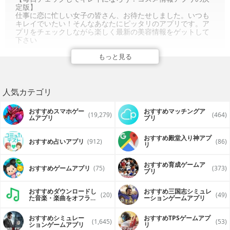
定版】
仕事に恋に忙しい女子の皆さん、お待たせしました。いつも
キレイでいたい！そんなあなたにピッタリのアプリです。ア
プリをチェックしながら楽しく最新の美容情報をゲットして
下さい
【コスメGoGoの特徴】
もっと見る
①メイク、スキンケア、インナーケアまで幅広い情報を網羅
新作コスメの発売情報はもちろん、話題のメイクテクニッ
ク、トレンドのヘアースタイル、気になるおしゃれブロガー
のネイルデザインから美容食、インナーケアまで。美しさに
人気カテゴリ
磨きをかけるために必要な情報を網羅してアプリユーザーの
皆さまにお届けします。
おすすめスマホゲー
おすすめマッチングア
(19,279)
(464)
ムアプリ
プリ
②毎日コンスタントに更新
いつ見ても新鮮で嬉しい！24時間365日、美容に関するニュ
ースやツイートを集めてお届けします。キーワード検索など
おすすめ殿堂入り神アプ
おすすめ占いアプリ
(912)
(86)
リ
自分から情報を探しに行かなくても、欲しい情報がどんどん
流れてきます。
おすすめ育成ゲームア
おすすめゲームアプリ
(75)
(373)
③シンプルな使いやすさ
プリ
片手親指だけで完結するやさしいアプリ操作。
おすすめダウンロードし
おすすめ三国志シミュレ
(20)
(49)
④速報通知機能
た音楽・楽曲をオフライ
ーションゲームアプリ
おすすめの新着情報はプッシュ通知でお知らせします。
ンで再生するアプリ
おすすめシミュレー
おすすめTPSゲームアプ
面倒な設定は不要です。すぐにお使いいただけます。
(1,645)
(53)
ションゲームアプリ
リ
コスメGoGoの便利さを体感してみてください。