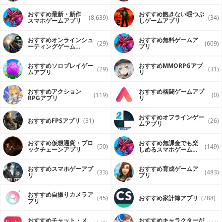
【間違えやすいワード】
おすすめ最新・新作
おすすめ飽きない暇つぶ
(8,639)
(34)
スマホゲームアプリ
しゲームアプリ
@コスメGoGo,アットコスメGoGo,コスメゴーゴー,美肌GoGo
おすすめオンラインシュ
おすすめ無料ゲームア
(29)
(609)
ーティングゲーム
プリ
（FPS・TPS）アプリ
おすすめソロプレイゲー
おすすめ MMORPGアプ
(29)
(31)
ムアプリ
リ
おすすめアクション
おすすめ格闘ゲームアプ
(119)
(0)
RPGアプリ
リ
おすすめオフラインゲー
おすすめFPSアプリ
(31)
(26)
ムアプリ
おすすめ仮想通貨・ブロ
おすすめ無課金でも楽
(50)
(149)
ックチェーンアプリ
しめるスマホゲームア
プリ
おすすめスマホゲーアプ
おすすめ育成ゲームア
(33)
(483)
リ
プリ
おすすめ自撮りカメラア
(45)
おすすめ家計簿アプリ
(288)
プリ
おすすめチャット・メ
おすすめキャラクターが