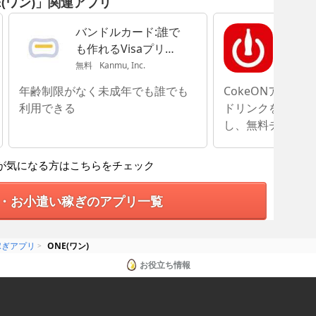
E(ワン)」関連アプリ
バンドルカード:誰で
Coke
も作れるVisaプリペ
ラ自販
イドカードアプリ
楽しく
無料
Kanmu, Inc.
無料
The
年齢制限がなく未成年でも誰でも
CokeONアプリ
利用できる
ドリンクを購入し
し、無料チケット
が気になる方はこちらをチェック
・お小遣い稼ぎのアプリ一覧
稼ぎアプリ
ONE(ワン)
お役立ち情報