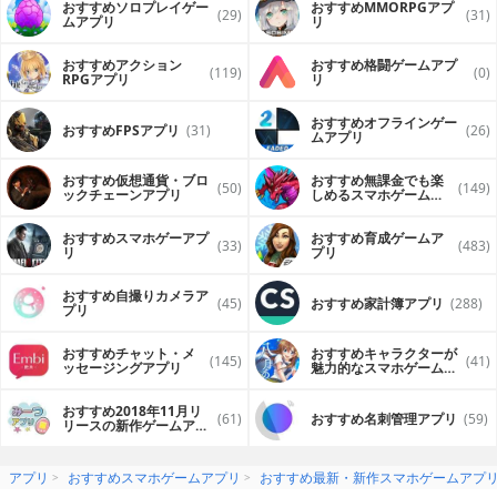
おすすめソロプレイゲー
おすすめ MMORPGアプ
(29)
(31)
ムアプリ
リ
おすすめアクション
おすすめ格闘ゲームアプ
(119)
(0)
RPGアプリ
リ
おすすめオフラインゲー
おすすめFPSアプリ
(31)
(26)
ムアプリ
おすすめ仮想通貨・ブロ
おすすめ無課金でも楽
(50)
(149)
ックチェーンアプリ
しめるスマホゲームア
プリ
おすすめスマホゲーアプ
おすすめ育成ゲームア
(33)
(483)
リ
プリ
おすすめ自撮りカメラア
(45)
おすすめ家計簿アプリ
(288)
プリ
おすすめチャット・メ
おすすめキャラクターが
(145)
(41)
ッセージングアプリ
魅力的なスマホゲームア
プリ
おすすめ2018年11月リ
(61)
おすすめ名刺管理アプリ
(59)
リースの新作ゲームアプ
リ
アプリ
おすすめスマホゲームアプリ
おすすめ最新・新作スマホゲームアプ