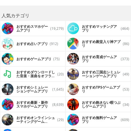
人気カテゴリ
おすすめスマホゲー
おすすめマッチングア
(19,279)
(464)
ムアプリ
プリ
おすすめ殿堂入り神アプ
おすすめ占いアプリ
(912)
(86)
リ
おすすめ育成ゲームア
おすすめゲームアプリ
(75)
(373)
プリ
おすすめダウンロードし
おすすめ三国志シミュレ
(20)
(49)
た音楽・楽曲をオフライ
ーションゲームアプリ
ンで再生するアプリ
おすすめシミュレー
おすすめTPSゲームアプ
(1,645)
(53)
ションゲームアプリ
リ
おすすめ最新・新作
おすすめ飽きない暇つぶ
(8,639)
(34)
スマホゲームアプリ
しゲームアプリ
おすすめオンラインシュ
おすすめ無料ゲームア
(29)
(609)
ーティングゲーム
プリ
（FPS・TPS）アプリ